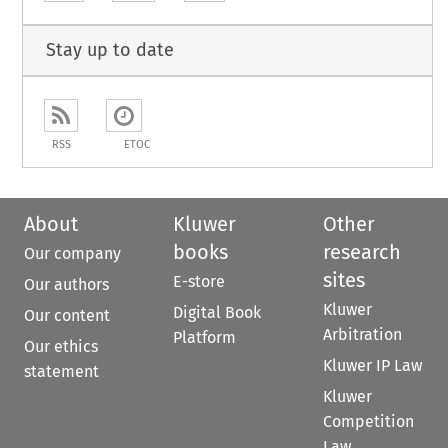
Stay up to date
RSS
ETOC
About
Kluwer
Other
books
research
Our company
sites
E-store
Our authors
Kluwer
Digital Book
Our content
Arbitration
Platform
Our ethics
Kluwer IP Law
statement
Kluwer
Competition
Law