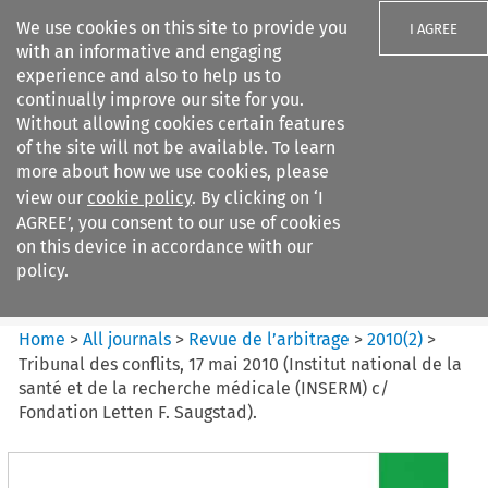
We use cookies on this site to provide you
I AGREE
with an informative and engaging
experience and also to help us to
continually improve our site for you.
Without allowing cookies certain features
of the site will not be available. To learn
Search filters
more about how we use cookies, please
Search content but
view our
cookie policy
. By clicking on ‘I
Revue de
AGREE’, you consent to our use of cookies
l%E2%80%99arbitrage
on this device in accordance with our
policy.
Citation search
Home
>
All journals
>
Revue de l’arbitrage
>
2010
(
2
)
>
Tribunal des conflits, 17 mai 2010 (Institut national de la
santé et de la recherche médicale (INSERM) c/
Fondation Letten F. Saugstad).