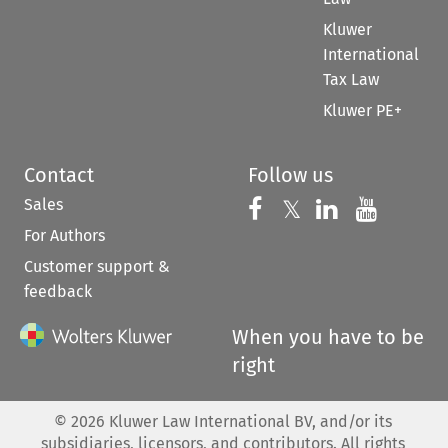
Kluwer
International
Tax Law
Kluwer PE+
Contact
Follow us
Sales
Follow us on 
Follow us on Fac
𝕏
Follow us 
Follow
For Authors
Customer support &
feedback
When you have to be
right
©
2026
Kluwer Law International BV, and/or its
subsidiaries, licensors, and contributors. All rights