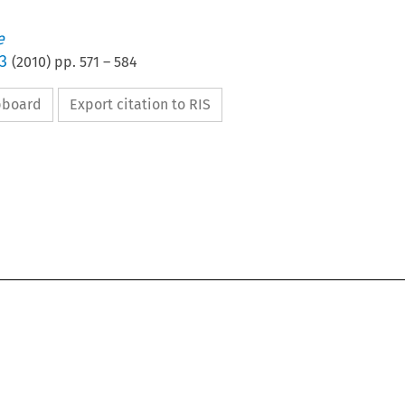
e
3
(
2010
) pp.
571
–
584
ipboard
Export citation to RIS