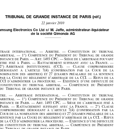




TRIBUNALDEGRANDEINSTANCEDEPARIS(réf.)
22janvier2010


SamsungElectronicsCoLtdc/M.Jaffe,administrateur-liquidateur




delasociétéQimondaAG





























A
. — A
. — C
RBITRAGE
INTERNATIONAL
RBITRE
ONSTITUTION DU TRIBUNAL


.
— 1°) C
P
T
ARBITRAL
OMPÉTENCE DU
RÉSIDENT DU
RIBUNAL DE GRANDE








P
. — A
. 1493 CPC. — S
’
INSTANCE
DE
ARIS
RT
IÈGE DE L
ARBITRAGE POUVANT


P
. — R
F
. —
ETRE
FIXÉ À
ARIS
ATTACHEMENT SUFFISANT AVEC LA
RANCE




2°) A
(CCI). — C
RBITRAGE  INSTITUTIONNEL
LAUSE  COMPROMISSOIRE










’
7(4) (
C
DÉROGEANT
ÀL
ARTICLE
CONFIRMATION PAR LA
OUR DE LA




)
27 (
NOMINATION
DES ARBITRES
ET
EXAMEN PRÉALABLE DE LA SENTENCE




C
)
’
CCI. — R
PAR LA
OUR
DU RÈGLEMENT D
ARBITRAGE DE LA
EFUS DE LA






CCI
’
. — E
’
D
ADMINISTRER LA PROCÉDURE
XISTENCE D
UNE DIFFICULTÉ DE



. — C
P
CONSTITUTION
DU TRIBUNAL ARBITRAL
OMPÉTENCE DU
RÉSIDENT



T
P
.
DU
RIBUNAL DE GRANDE INSTANCE DE
ARIS



A
.
— A
. — C



RBITRE
RBITRAGE INTERNATIONAL
ONSTITUTION DU TRIBUNAL
.
— 1°) C
P
T
ARBITRAL
OMPÉTENCE DU
RÉSIDENT DU
RIBUNAL DE GRANDE








P
. — A
. 1493 CPC. — S
’
INSTANCE
DE
ARIS
RT
IÈGE DE L
ARBITRAGE FIXÉ À




P
. — R
F
. — 2°) C






ARIS
ATTACHEMENT SUFFISANT AVEC LA
RANCE
LAUSE
’
7(4) (
COMPROMISSOIRE
DÉROGEANT
ÀL
ARTICLE
CONFIRMATION PAR LA








C
)
27 (
OUR DE LA NOMINATION DES ARBITRES
ET
EXAMEN PRÉALABLE DE LA


C
)
’
CCI. – R





SENTENCE
PAR LA
OUR
DU RÈGLEMENT D
ARBITRAGE DE LA
EFUS
CCI
’
. — E
’
DE LA
D
ADMINISTRER LA PROCÉDURE
XISTENCE D
UNE DIFFICULTÉ






. — C
P
DE CONSTITUTION DU TRIBUNAL ARBITRAL
OMPÉTENCE DU
RÉSIDENT




T
P
.






DU
RIBUNAL DE GRANDE INSTANCE DE
ARIS










I
’
. — C
NSTITUTION
PERMANENTE  D
ARBITRAGE
HAMBRE  DE  COMMERCE
(CCI). — C


INTERNATIONALE
LAUSE COMPROMISSOIRE DÉROGEANT À




’
7(4) (
C
L
ARTICLE
CONFIRMATION PAR LA
OUR DE LA NOMINATION DES






)
27 (
C
)