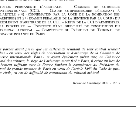
ARBITRES
ET
EXAMEN PRÉALABLE DE LA SENTENCE PAR LA
OUR
DU
’
CCI. – R
CCI
’
RÈGLEMENT
D
ARBITRAGE DE LA
EFUS DE LA
D
ADMINISTRER
. — E
’


LA PROCÉDURE
XISTENCE D
UNE DIFFICULTÉ DE CONSTITUTION DU




. — C
P
T
TRIBUNAL
ARBITRAL
OMPÉTENCE DU
RÉSIDENT DU
RIBUNAL DE


P
.

GRANDE
INSTANCE DE
ARIS
















Lespartiesayantprévuquelesdifférendsrésultantdeleurcontratseraient










tranchés«envertudesrèglesdeconciliationetd’arbitragedelaChambrede


commerceinternationaleParis»etayantégalementprévuque,enl’absence




d’accorddesarbitres,lesiègedel’arbitrageseraitfixéàParis,ilexisteunliende








rattachementsuffisantaveclaFrancefondantlacompétenceduPrésidentdu


TribunaldegrandeinstancedeParisenvertudel’article1493duCodedepro-



cédurecivile,encasdedifficultédeconstitutiondutribunalarbitral.
2010 - N° 3
Revuedel’arbitrage








