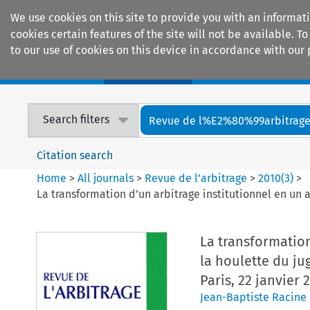
We use cookies on this site to provide you with an informat
cookies certain features of the site will not be available.
to our use of cookies on this device in accordance with our 
Home
Journals
Encyclopaedias
Search filters
Revue de l%E2%80%99arbitrag
Citation search
Home
>
All journals
>
Revue de l’arbitrage
>
2010
(
3
)
>
La transformation d’un arbitrage institutionnel en un a
La transformation
la houlette du ju
Paris, 22 janvier 
Jean-Baptiste Racine