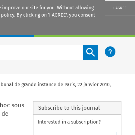
 improve our site for you. Without allowing
I AGREE
 policy
. By clicking on ‘I AGREE’, you consent
Login
Search content button
ibunal de grande instance de Paris, 22 janvier 2010,
 hoc sous
Subscribe to this journal
e de
Interested in a subscription?