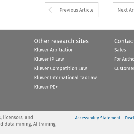
Arrow button used 
Previous Article
Next Ar
Other research sites
Contac
Kluwer Arbitration
Sales
Kluwer IP Law
For Auth
Kluwer Competition Law
Customer
Kluwer International Tax Law
Kluwer PE+
, licensors, and
Accessibility Statement
Disc
nd data mining, AI training,