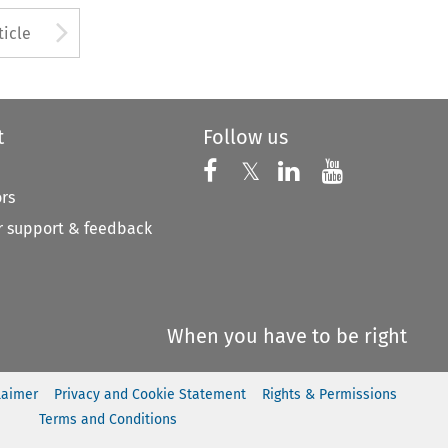
to open the Previous Article
Arrow button used to open
ticle
t
Follow us
Follow us on X
Follow us on Faceboo
𝕏
Follow us on 
Follow us
ors
 support & feedback
When you have to be right
laimer
Privacy and Cookie Statement
Rights & Permissions
Terms and Conditions