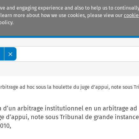
ive and engaging experience and also to help us to continually
 To learn more about how we use cookies, please view our
cookie
policy.
Manuals
Practice areas
e
rbitrage ad hoc sous la houlette du juge d’appui, note sous Tr
 d’un arbitrage institutionnel en un arbitrage ad
ge d’appui, note sous Tribunal de grande instanc
2010,