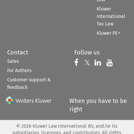
Kluwer
International
Tax Law
Kluwer PE+
Contact
Follow us
Sales
Follow us on 
Follow us on Fac
𝕏
Follow us 
Follow
For Authors
Customer support &
feedback
When you have to be
right
©
2026
Kluwer Law International BV, and/or its
subsidiaries, licensors, and contributors. All rights