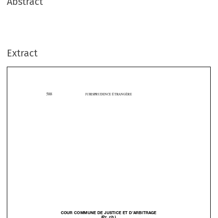
Abstract
Extract
588
JURISPRUDENCE ÉTRANGÈRE


COUR COMMUNE DE JUSTICE ET D’ARBITRAGE


(Pr. ch.)