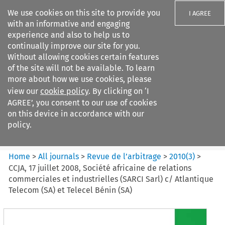
We use cookies on this site to provide you
I AGREE
with an informative and engaging
experience and also to help us to
continually improve our site for you.
Without allowing cookies certain features
of the site will not be available. To learn
Search filters
more about how we use cookies, please
Search content but
view our
cookie policy
. By clicking on ‘I
Revue de
AGREE’, you consent to our use of cookies
l%E2%80%99arbitrage
on this device in accordance with our
policy.
Citation search
Home
>
All journals
>
Revue de l’arbitrage
>
2010
(
3
)
>
CCJA, 17 juillet 2008, Société africaine de relations
commerciales et industrielles (SARCI Sarl) c/ Atlantique
Telecom (SA) et Telecel Bénin (SA)