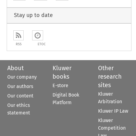
Stay up to date
RSS
ETOC
About
Kluwer
Other
books
research
Our company
sites
E-store
Our authors
Kluwer
Digital Book
Our content
Arbitration
Platform
Our ethics
Kluwer IP Law
statement
Kluwer
Competition
Law