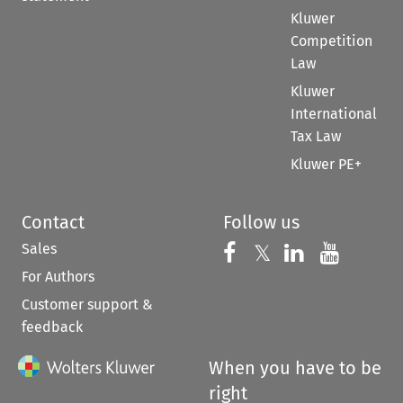
Kluwer
Competition
Law
Kluwer
International
Tax Law
Kluwer PE+
Contact
Follow us
Sales
Follow us on 
Follow us on Fac
𝕏
Follow us 
Follow
For Authors
Customer support &
feedback
When you have to be
right