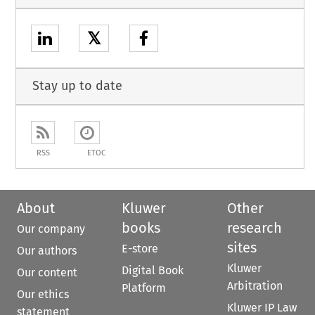
𝕏
Stay up to date
RSS
ETOC
About
Kluwer
Other
books
research
Our company
sites
E-store
Our authors
Kluwer
Digital Book
Our content
Arbitration
Platform
Our ethics
Kluwer IP Law
statement