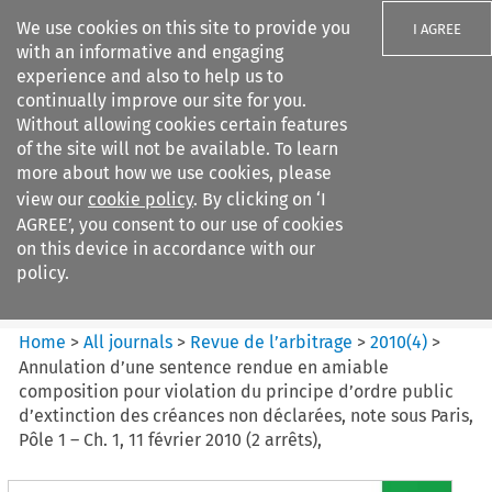
We use cookies on this site to provide you
I AGREE
with an informative and engaging
experience and also to help us to
continually improve our site for you.
Without allowing cookies certain features
of the site will not be available. To learn
Search filters
more about how we use cookies, please
Search content but
view our
cookie policy
. By clicking on ‘I
Revue de
AGREE’, you consent to our use of cookies
l%E2%80%99arbitrage
on this device in accordance with our
policy.
Citation search
Home
>
All journals
>
Revue de l’arbitrage
>
2010
(
4
)
>
Annulation d’une sentence rendue en amiable
composition pour violation du principe d’ordre public
d’extinction des créances non déclarées, note sous Paris,
Pôle 1 – Ch. 1, 11 février 2010 (2 arrêts),