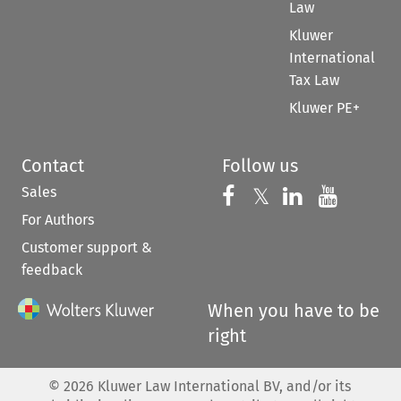
Law
Kluwer
International
Tax Law
Kluwer PE+
Contact
Follow us
Sales
Follow us on 
Follow us on Fac
𝕏
Follow us 
Follow
For Authors
Customer support &
feedback
When you have to be
right
©
2026
Kluwer Law International BV, and/or its