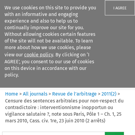
We use cookies on this site to provide you
I AGREE
with an informative and engaging
experience and also to help us to
continually improve our site for you.
Without allowing cookies certain features
of the site will not be available. To learn
Search filters
more about how we use cookies, please
Search content but
view our
cookie policy
. By clicking on ‘I
Revue de
AGREE’, you consent to our use of cookies
l%E2%80%99arbitrage
on this device in accordance with our
policy.
Citation search
Home
>
All journals
>
Revue de l’arbitrage
>
2011
(
2
)
>
Censure des sentences arbitrales pour non-respect du
contradictoire : interventionnisme inopportun ou
vigilance salutaire ?, note sous Paris, Pôle 1 – Ch. 1, 25
mars 2010, Cass. civ. 1re, 23 juin 2010 (2 arrêts)