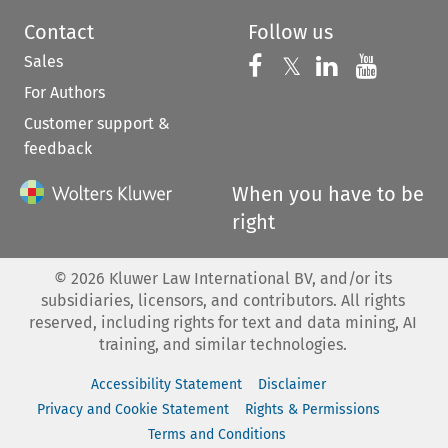
Contact
Follow us
Sales
Follow us on 
Follow us on Fac
𝕏
Follow us 
Follow
For Authors
Customer support &
feedback
When you have to be
right
©
2026
Kluwer Law International BV, and/or its
subsidiaries, licensors, and contributors. All rights
reserved, including rights for text and data mining, AI
training, and similar technologies.
Accessibility Statement
Disclaimer
Privacy and Cookie Statement
Rights & Permissions
Terms and Conditions