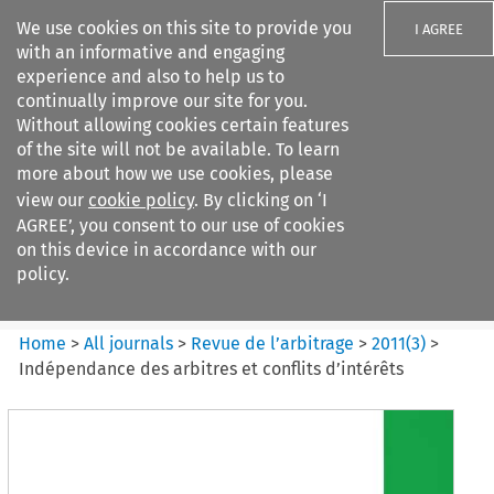
We use cookies on this site to provide you
I AGREE
with an informative and engaging
experience and also to help us to
continually improve our site for you.
Without allowing cookies certain features
of the site will not be available. To learn
Search filters
more about how we use cookies, please
Search content but
view our
cookie policy
. By clicking on ‘I
Revue de
AGREE’, you consent to our use of cookies
l%E2%80%99arbitrage
on this device in accordance with our
policy.
Citation search
Home
>
All journals
>
Revue de l’arbitrage
>
2011
(
3
)
>
Indépendance des arbitres et conflits d’intérêts