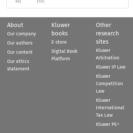
RSS
ETOC
About
Kluwer
Other
books
research
Our company
sites
E-store
Our authors
Kluwer
Digital Book
Our content
Arbitration
Platform
Our ethics
Kluwer IP Law
statement
Kluwer
Competition
Law
Kluwer
International
Tax Law
Kluwer PE+