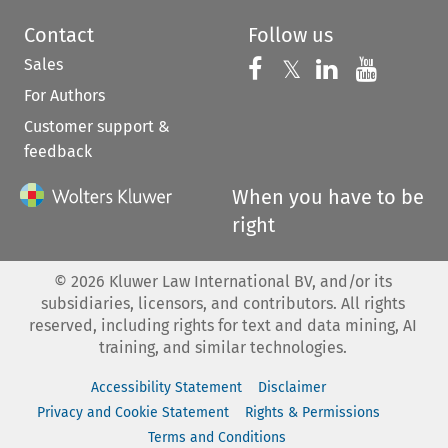
Contact
Follow us
Sales
Follow us on 
Follow us on Fac
𝕏
Follow us 
Follow
For Authors
Customer support &
feedback
When you have to be
right
©
2026
Kluwer Law International BV, and/or its
subsidiaries, licensors, and contributors. All rights
reserved, including rights for text and data mining, AI
training, and similar technologies.
Accessibility Statement
Disclaimer
Privacy and Cookie Statement
Rights & Permissions
Terms and Conditions