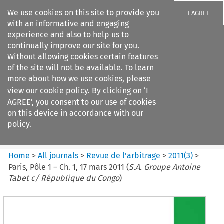
We use cookies on this site to provide you
I AGREE
with an informative and engaging
experience and also to help us to
continually improve our site for you.
Without allowing cookies certain features
of the site will not be available. To learn
Search filters
more about how we use cookies, please
Search content but
view our
cookie policy
. By clicking on ‘I
Revue de
AGREE’, you consent to our use of cookies
l%E2%80%99arbitrage
on this device in accordance with our
policy.
Citation search
Home
>
All journals
>
Revue de l’arbitrage
>
2011
(
3
)
>
Paris, Pôle 1 – Ch. 1, 17 mars 2011 (
S.A. Groupe Antoine
Tabet c/ République du Congo
)