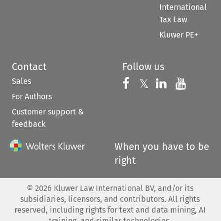
International
Tax Law
Kluwer PE+
Contact
Follow us
Sales
Follow us on 
Follow us on Fac
𝕏
Follow us 
Follow
For Authors
Customer support &
feedback
When you have to be
right
©
2026
Kluwer Law International BV, and/or its
subsidiaries, licensors, and contributors. All rights
reserved, including rights for text and data mining, AI
training, and similar technologies.