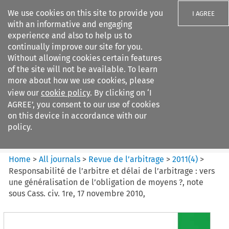
We use cookies on this site to provide you
I AGREE
with an informative and engaging
experience and also to help us to
continually improve our site for you.
Without allowing cookies certain features
of the site will not be available. To learn
Search filters
more about how we use cookies, please
Search content but
view our
cookie policy
. By clicking on ‘I
Revue de
AGREE’, you consent to our use of cookies
l%E2%80%99arbitrage
on this device in accordance with our
policy.
Citation search
Home
>
All journals
>
Revue de l’arbitrage
>
2011
(
4
)
>
Responsabilité de l’arbitre et délai de l’arbitrage : vers
une généralisation de l’obligation de moyens ?, note
sous Cass. civ. 1re, 17 novembre 2010,