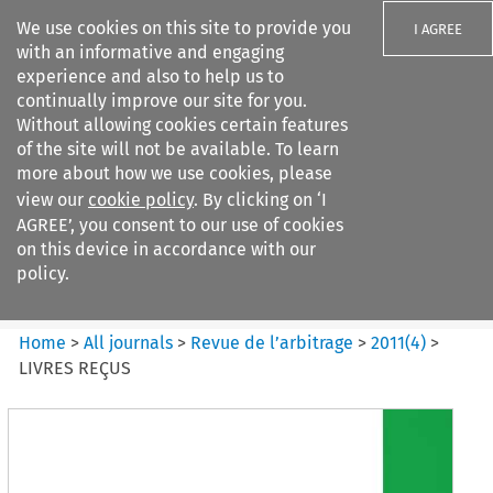
We use cookies on this site to provide you
I AGREE
with an informative and engaging
experience and also to help us to
continually improve our site for you.
Without allowing cookies certain features
of the site will not be available. To learn
Search filters
more about how we use cookies, please
Search content but
view our
cookie policy
. By clicking on ‘I
Revue de
AGREE’, you consent to our use of cookies
l%E2%80%99arbitrage
on this device in accordance with our
policy.
Citation search
Home
>
All journals
>
Revue de l’arbitrage
>
2011
(
4
)
>
LIVRES REÇUS