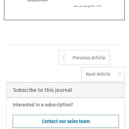


*Lamention
des ouvrages
dans
cette
rubrique
n’implique
ni n’exclut
un compte
rendu
bibliographique
ultérieur.






2011
-N°4
Revue de l’arbitrage
Arrow button us
Previous Article
A
Next Article
Subscribe to this journal
Interested in a subscription?
Contact our sales team