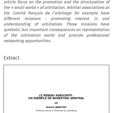
article focus on the promotion and the structuration of
the « small world » of arbitration. Arbitral associations as
the Comité français de l’arbitrage for example have
different missions : promoting interest in and
understanding of arbitration. Those missions have
symbolic but important consequences on representation
of the arbitration world and provide professional
networking opportunities.
Extract
LE
RÉSEAU
ASSOCIATIF
:
UN
EXEMPLE
DE
MARKETING
ARBITRAL









par

Séverine
MENÉTREY


Professeur
associé
à l’Université
du
Luxembourg





