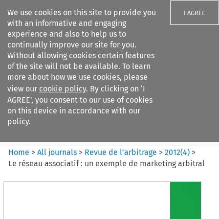
We use cookies on this site to provide you
I AGREE
with an informative and engaging
experience and also to help us to
continually improve our site for you.
Without allowing cookies certain features
of the site will not be available. To learn
Search filters
more about how we use cookies, please
Search content but
view our
cookie policy
. By clicking on ‘I
Revue de
AGREE’, you consent to our use of cookies
l%E2%80%99arbitrage
on this device in accordance with our
policy.
Citation search
Home
>
All journals
>
Revue de l’arbitrage
>
2012
(
4
)
>
Le réseau associatif : un exemple de marketing arbitral