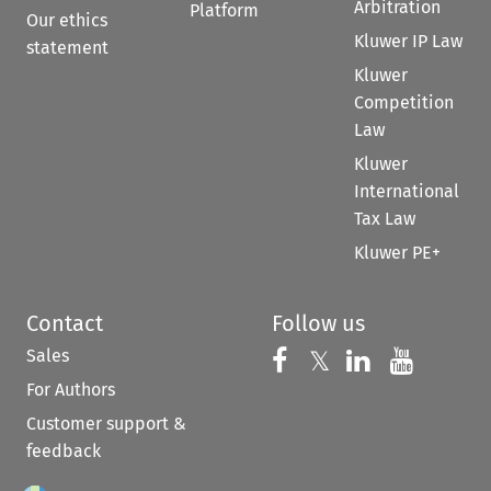
Arbitration
Platform
Our ethics
Kluwer IP Law
statement
Kluwer
Competition
Law
Kluwer
International
Tax Law
Kluwer PE+
Contact
Follow us
Sales
Follow us on 
Follow us on Fac
𝕏
Follow us 
Follow
For Authors
Customer support &
feedback