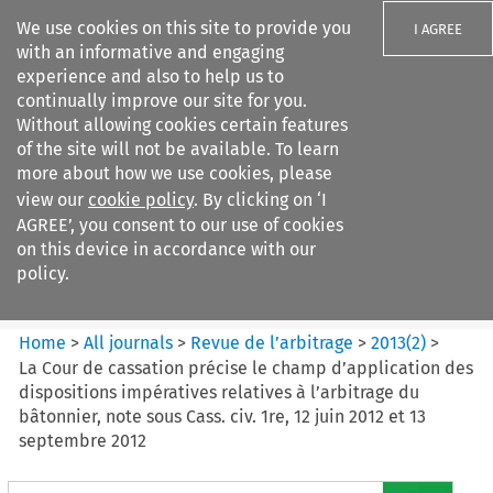
We use cookies on this site to provide you
I AGREE
with an informative and engaging
experience and also to help us to
continually improve our site for you.
Without allowing cookies certain features
of the site will not be available. To learn
Search filters
more about how we use cookies, please
Search content but
view our
cookie policy
. By clicking on ‘I
Revue de
AGREE’, you consent to our use of cookies
l%E2%80%99arbitrage
on this device in accordance with our
policy.
Citation search
Home
>
All journals
>
Revue de l’arbitrage
>
2013
(
2
)
>
La Cour de cassation précise le champ d’application des
dispositions impératives relatives à l’arbitrage du
bâtonnier, note sous Cass. civ. 1re, 12 juin 2012 et 13
septembre 2012