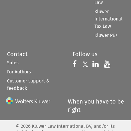
Law
Kluwer
International
Tax Law
Kluwer PE+
Contact
Follow us
Sales
Follow us on 
Follow us on Fac
𝕏
Follow us 
Follow
For Authors
Customer support &
feedback
When you have to be
right
©
2026
Kluwer Law International BV, and/or its