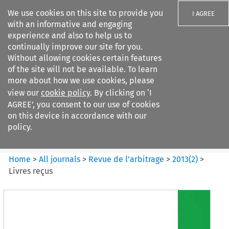
We use cookies on this site to provide you
I AGREE
with an informative and engaging
experience and also to help us to
continually improve our site for you.
Without allowing cookies certain features
of the site will not be available. To learn
Search filters
more about how we use cookies, please
Search content but
view our
cookie policy
. By clicking on ‘I
Revue de
AGREE’, you consent to our use of cookies
l%E2%80%99arbitrage
on this device in accordance with our
policy.
Citation search
Home
>
All journals
>
Revue de l’arbitrage
>
2013
(
2
)
>
Livres reçus