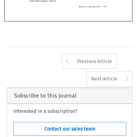



(*)
La
mention
des
ouvrages
dans
cette
rubrique
n’implique
ni
n’exclut
un
compte
rendu
bibliographique
ultérieur.







2013
-  N°
2
Revue
de l’arbitrage
Arrow button us
Previous Article
A
Next Article
Subscribe to this journal
Interested in a subscription?
Contact our sales team