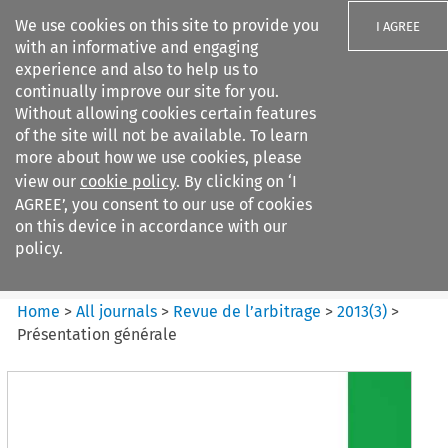
We use cookies on this site to provide you
I AGREE
with an informative and engaging
experience and also to help us to
continually improve our site for you.
Without allowing cookies certain features
of the site will not be available. To learn
Search filters
more about how we use cookies, please
Search content but
view our
cookie policy
. By clicking on ‘I
Revue de
AGREE’, you consent to our use of cookies
l%E2%80%99arbitrage
on this device in accordance with our
policy.
Citation search
Home
>
All journals
>
Revue de l’arbitrage
>
2013
(
3
)
>
Présentation générale