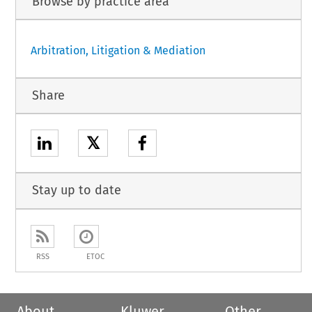
Browse by practice area
Arbitration, Litigation & Mediation
Share
𝕏
Stay up to date
RSS
ETOC
About
Kluwer
Other