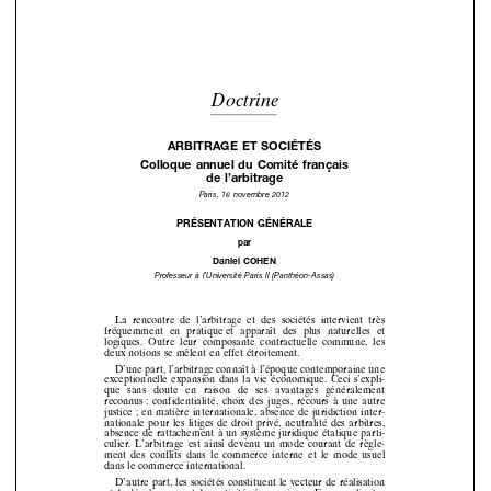
Doctrine

ARBITRAGE
ET
SOCIÉTÉS



Colloque
annuel
du
Comité
français





de
l’arbitrage


Paris,
16
novembre
2012




PRÉSENTATION
GÉNÉRALE


par

Daniel
COHEN


Professeur
à l’Université
Paris
II (Panthéon-Assas)















La
rencontre
de
l’arbitrage
et
des
sociétés
intervient
très









fréquemment
en
pratique
et
apparaît
des
plus
naturelles
et







logiques.
Outre
leur
composante
contractuelle
commune,
les







deux
notions
se mêlent
en
effet
étroitement.








D’une
part,
l’arbitrage
connaît
à l’époque
contemporaine
une








exceptionnelle
expansion
dans
la vie
économique.
Ceci
s’expli-









que
sans
doute
en
raison
de
ses
avantages
généralement



















reconnus
: confidentialité,
choix
des
juges,
recours
à une
autre










justice
; en
matière
internationale,
absence
de
juridiction
inter-









nationale
pour
les
litiges
de
droit
privé,
neutralité
des
arbitres,










absence
de
rattachement
à un
système
juridique
étatique
parti-











culier.
L’arbitrage
est
ainsi
devenu
un
mode
courant
de
règle-




ment
des
conflits
dans
le commerce
interne
et le mode
usuel









dans
le commerce
international.