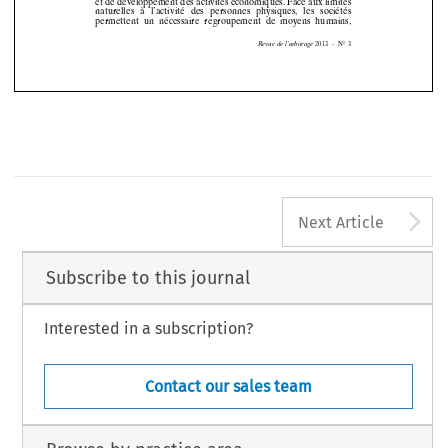









D’autre
part,
les
sociétés
constituent
le vecteur
de
réalisation








et de développement
des
activités
économiques.
Face
aux
limites







naturelles
à  l’activité
des
personnes
physiques,
les
sociétés
permettent
un
nécessaire
regroupement
de
moyens
humains,







2013
-  N°
3
Revue
de l’arbitrage
A
Next Article
Subscribe to this journal
Interested in a subscription?
Contact our sales team