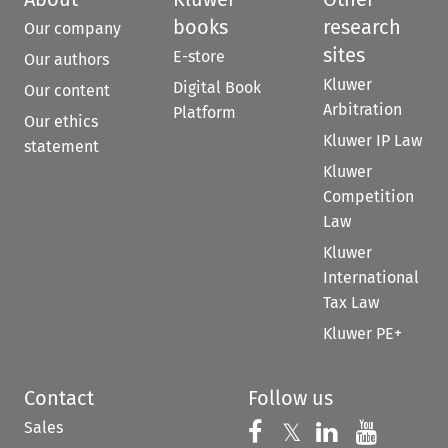
books
research
Our company
sites
E-store
Our authors
Kluwer
Digital Book
Our content
Arbitration
Platform
Our ethics
Kluwer IP Law
statement
Kluwer
Competition
Law
Kluwer
International
Tax Law
Kluwer PE+
Contact
Follow us
Sales
Follow us on 
Follow us on Fac
𝕏
Follow us 
Follow