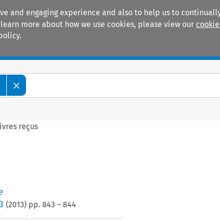
ive and engaging experience and also to help us to continually
 To learn more about how we use cookies, please view our
cookie
policy.
Manuals
Practice areas
e
ivres reçus
e
3
(
2013
) pp.
843
–
844