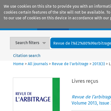
We use cookies on this site to provide you with an informat
cookies certain features of the site will not be available.
to our use of cookies on this device in accordance with our 
Home
Journals
Encyclopaedias
Search filters
Revue de l%E2%80%99arbitrag
Citation search
Home
>
All journals
>
Revue de l’arbitrage
>
2013
(
3
)
>
L
Livres reçus
Revue de l’arbitrag
Volume
2013
,
Issue 