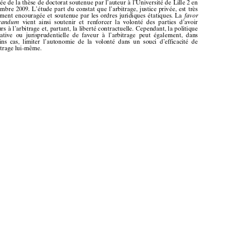






































La
liberté
contractuelle
à l’épreuve
de l’arbitrage,
—
par
Jean
B
,
ILLEMONT











Préface
de
Christophe
Jamin,
Lextenso
éd.,
LGDJ,
coll.
Bibliothèque
de
droit
privé,
Tome
549,
Paris,
2013,
XVI
+ 533
pages
—.
Cet
ouvrage
est
la version











publiée
de
la thèse
de
doctorat
soutenue
par
l’auteur
à l’Université
de
Lille
2 en










septembre
2009.
L’étude
part
du
constat
que
l’arbitrage,
justice
privée,
est
très
largement
encouragée
et soutenue
par
les
ordres
juridiques
étatiques.
La
favor












arbitrandum
vient
ainsi
soutenir
et
renforcer
la
volonté
des
parties
d’avoir
recours
à l’arbitrage
et,
partant,
la liberté
contractuelle.
Cependant,
la politique


législative
ou
jurisprudentielle
de
faveur
à  l’arbitrage
peut
également,
dans
certains
cas,
limiter
l’autonomie
de
la  volonté
dans
un
souci
d’efficacité
de
l’arbitrage
lui-même.
*  La
mention
des
ouvrages
dans
cette
rubrique
n’implique
ni n’exclut
un
compte
rendu
bibliographique
ultérieur.
2013
-  N°
3
Revue
de l’arbitrage