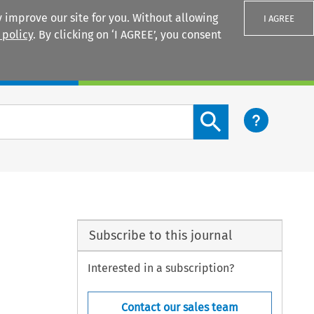
 improve our site for you. Without allowing
I AGREE
 policy
. By clicking on ‘I AGREE’, you consent
Login
Search content button
Subscribe to this journal
Interested in a subscription?
Contact our sales team