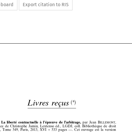
ipboard
Export citation to RIS



























Livres
reçus
(*)
(*)














