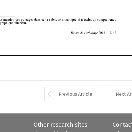






















Arrow button used 
Previous Article
Next Ar
Other research sites
Contac