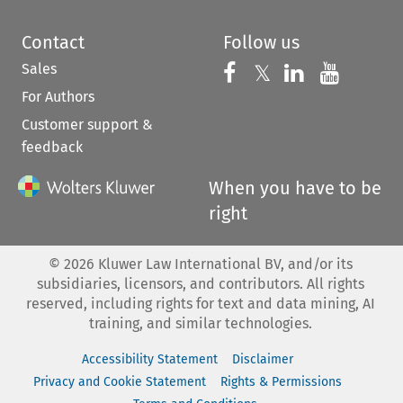
Contact
Follow us
Sales
Follow us on 
Follow us on Fac
𝕏
Follow us 
Follow
For Authors
Customer support &
feedback
When you have to be
right
©
2026
Kluwer Law International BV, and/or its
subsidiaries, licensors, and contributors. All rights
reserved, including rights for text and data mining, AI
training, and similar technologies.
Accessibility Statement
Disclaimer
Privacy and Cookie Statement
Rights & Permissions