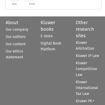
RSS
ETOC
About
Kluwer
Other
books
research
Our company
sites
E-store
Our authors
Kluwer
Digital Book
Our content
Arbitration
Platform
Our ethics
Kluwer IP Law
statement
Kluwer
Competition
Law
Kluwer
International
Tax Law
Kluwer PE+