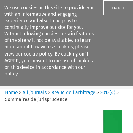
We use cookies on this site to provide you
I AGREE
with an informative and engaging
experience and also to help us to
continually improve our site for you.
Without allowing cookies certain features
of the site will not be available. To learn
Search filters
more about how we use cookies, please
Search content but
view our
cookie policy
. By clicking on ‘I
Revue de
AGREE’, you consent to our use of cookies
l%E2%80%99arbitrage
on this device in accordance with our
policy.
Citation search
Home
>
All journals
>
Revue de l’arbitrage
>
2013
(
4
)
>
Sommaires de jurisprudence