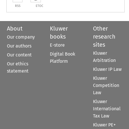
RSS
ETOC
About
Kluwer
Other
books
research
Our company
sites
E-store
Our authors
Kluwer
Digital Book
Our content
Arbitration
Platform
Our ethics
Kluwer IP Law
statement
Kluwer
Competition
Law
Kluwer
International
Tax Law
Kluwer PE+