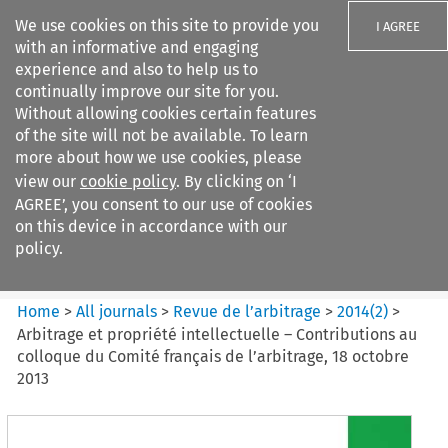
We use cookies on this site to provide you
I AGREE
with an informative and engaging
experience and also to help us to
continually improve our site for you.
Without allowing cookies certain features
of the site will not be available. To learn
Search filters
more about how we use cookies, please
Search content but
view our
cookie policy
. By clicking on ‘I
Revue de
AGREE’, you consent to our use of cookies
l%E2%80%99arbitrage
on this device in accordance with our
policy.
Citation search
Home
>
All journals
>
Revue de l’arbitrage
>
2014
(
2
)
>
Arbitrage et propriété intellectuelle – Contributions au
colloque du Comité français de l’arbitrage, 18 octobre
2013