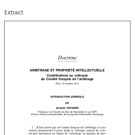
Extract
Doctrine

ARBITRAGE
ET
PROPRIÉTÉ
INTELLECTUELLE




Contributions
au
colloque



du
Comité
français
de
l’arbitrage





Paris,
18
octobre
2013




INTRODUCTION
GÉNÉRALE


par

Jacques
RAYNARD


Professeur
à la
Faculté
de
Droit
de
Montpellier
et
au
CEIPI


















(Centre
d’études
internationales
de
la
propriété
intellectuelle-Strasbourg)













1.
Il faut
savoir
gré
au Comité
français
de l’arbitrage
et à ses











actuels
promote
urs
d’avoi
r dédié
le colloque
annuel
de
cette














