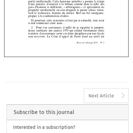
sav
ante
insti
tutio
n au
thème
de
l’arbi
trage
en
matièr
e de
pro-









priété
intellectuelle.
Cette
heureuse
initiative
a permis,
le temps











d’une
journée,
d’associer
à la tribune
comme
dans
la salle,
des



































gens
d’horizon
si diff
érent
s, « arbitragistes » et spé
cialistes de


















propriété
intellectuelle
au
sein
desquels
le juriste
côtoie
volon-





tiers
le technic
ien
, homme
du
mé
tier
. Bref
un
bel
am
alga
me,
propice
à la confrontation
d’idées.















Et
pourtant,
cette
rencontre
n’était
pas
si naturelle,
tout
avait



















si mal
commencé
entre
nous...

















2.
Pou
r s’en
con
vaincre
, il suffi
t de
se rappe
ler
la jurispru-










dence
amb
ian
te des
ann
ées
197
0 qui
sold
ait
résolu
men
t toute













tentative
d’accointance
entre
ces
deux
disciplines
par
une
fin
de
non
-rece
voir.
La
Cour
d’appe
l de
Paris
dans
un
arrêt
du







2014
-  N°
2
Revue
de l’arbitrage
A
Next Article
Subscribe to this journal
Interested in a subscription?