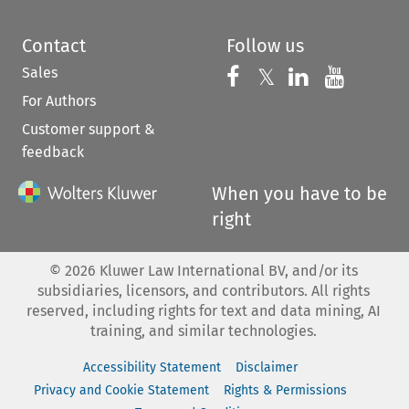
Contact
Follow us
Sales
Follow us on 
Follow us on Fac
𝕏
Follow us 
Follow
For Authors
Customer support &
feedback
When you have to be
right
©
2026
Kluwer Law International BV, and/or its
subsidiaries, licensors, and contributors. All rights
reserved, including rights for text and data mining, AI
training, and similar technologies.
Accessibility Statement
Disclaimer
Privacy and Cookie Statement
Rights & Permissions