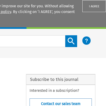
 improve our site for you. Without allowing
I AGREE
 policy
. By clicking on ‘I AGREE’, you consent
Login
Search content button
Subscribe to this journal
Interested in a subscription?
Contact our sales team