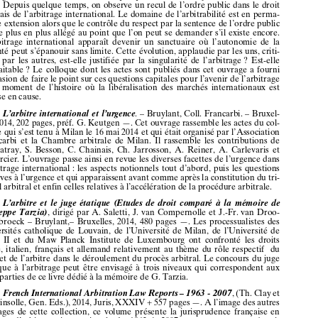







































L’ordre
public
et  l’arbitrage
—
,  dirigé
par
Eric
L
et  Sébastien
OQUIN
M
. – Credimi.
– LexisNexis,
Paris,
2014,
vol.
42, XII
+ 256
pages
—. Cet
ANCIA
UX















ouvrage
rassemble
les actes
du colloque
qui
s’est
tenu
à Dijon
les 15 et 16 mars










2013.
Depuis
quelque
temps,
on observe
un recul
de l’ordre
public
dans
le droit
français
de l’arbitrage
international.
Le domaine
de l’arbitrabilité
est en perma-












nente
extension
alors
que
le contrôle
du respect
par
la sentence
de l’ordre
public












est de plus
en plus
allégé
au point
que
l’on
peut
se demander
s’il existe
encore.
L’arbitrage
international
apparaît
devenir
un sanctuaire
où l’autonomie
de la














volonté
peut
s’épanouir
sans
limite.
Cette
évolution,
applaudie
par
les uns,
criti-













quée
par
les
autres,
est-elle
justifiée
par
la singularité
de l’arbitrage
? Est-elle
souhaitable
? Le colloque
dont
les actes
sont
publiés
dans
cet
ouvrage
a fourni










l’occasion
de faire
le point
sur
ces
questions
capitales
pour
l’avenir
de l’arbitrage



à un moment
de l’histoire
où la libéralisation
des
marchés
internationaux
est
remise
en cause.











L’arbitre
international
et l’urgence
—
. – Bruylant,
Coll.
Francarbi.
– Bruxel-














les,
2014,
202
pages,
préf.
G. Keutgen
—. Cet
ouvrage
rassemble
les actes
du col-
loque
qui
s’est
tenu
à Milan
le 16 mai
2014
et qui
était
organisé
par
l’Association
















Francarbi
et la Chambre
arbitrale
de Milan.
Il rassemble
les
contributions
de












D. Matray,
S. Besson,
C. Chainais,
Ch.
Jarrosson,
A. Reiner,
A. Carlevaris
et
P. Tercier.
L’ouvrage
passe
ainsi
en revue
les diverses
facettes
de l’urgence
dans












l’arbitrage
international
: les aspects
notionnels
tout
d’abord,
puis
les questions












relatives
à l’urgence
et qui
apparaissent
avant
comme
après
la constitution
du tri-
bunal
arbitral
et enfin
celles
relatives
à l’accélération
de la procédure
arbitrale.











L’arbitre
et le juge
étatique
(Etudes
de droit
comparé
à la mémoire
de
—













Giuseppe
Tarzia)
, dirigé
par
A. Saletti,
J. van
Compernolle
et J.-Fr.
van
Droo-












ghenbroeck
– Bruylant,–
Bruxelles,
2014,
480
pages
—.
Les
processualistes
des
universités
catholique
de Louvain,
de l’Université
de Milan,
de l’Université
de
Paris
II et du
Maw
Planck
Institute
de Luxembourg
ont
confronté
les
droits













belge,
italien,
français
et allemand
relativement
au thème
du rôle
respectif
du














juge
et de l’arbitre
dans
le déroulement
du procès
arbitral.
Le concours
du juge
étatique
à l’arbitrage
peut
être
envisagé
à trois
niveaux
qui
correspondent
aux











trois
parties
de ce livre
dédié
à la mémoire
de G. Tarzia.











French
International
Arbitration
Law
Reports
– 1963
- 2007
—
, (Th.
Clay
et












Ph.
Pinsolle,
Gen.
Eds.),
2014,
Juris,
XXXIV
+ 557
pages
—. A l’image
des
autres
ouvrages
de cette
collection,
ce volume
présente
la jurisprudence
française
en












matière
d’arbitrage
international,
de
1963
à  2007,
en
proposant
systémati-













quement
les
décisions
originales
et, en regard,
leur
traduction
en anglais.
Ce
recueil
des
grands
arrêts
de la jurisprudence
française
est
précédé
d’une
intro-























(*)
La
mention
des
ouvrages
dans
cette
rubrique
n’implique
ni n’exclut
un
compte
rendu
bibliographique
ultérieur.



























2014
-  N° 2
Revue
de
l’arbitrage










