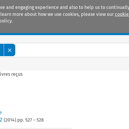
ive and engaging experience and also to help us to continually
 To learn more about how we use cookies, please view our
cookie
policy.
Manuals
Practice areas
e
ivres reçus
e
2
(
2014
) pp.
527
–
528