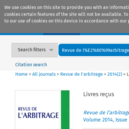
We use cookies on this site to provide you with an informat
cookies certain features of the site will not be available.
to our use of cookies on this device in accordance with our 
Home
Journals
Encyclopaedias
Search filters
Revue de l%E2%80%99arbitrag
Citation search
Home
>
All journals
>
Revue de l’arbitrage
>
2014
(
2
)
>
L
Livres reçus
Revue de l’arbitrag
Volume
2014
,
Issue 