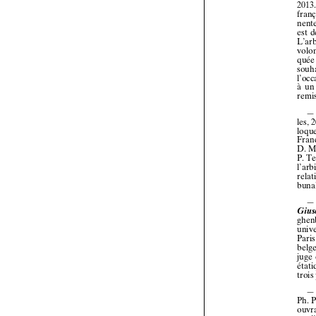

















