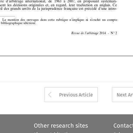
























































Arrow button used 
Previous Article
Next Ar
Other research sites
Contac