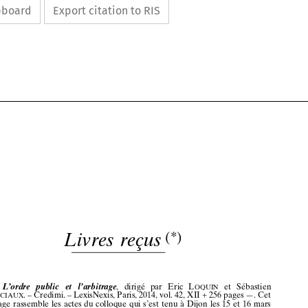
ipboard
Export citation to RIS

































Livres
reçus
(*)
(*)















