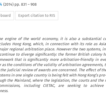
 4
(
2014
) pp.
831
–
908
ipboard
Export citation to RIS
e engine of the world economy, it is also a substantial c
ncludes Hong Kong, which, in connection with its role as Asia’
major regional arbitration place. However the two systems, i
ontinue to diverge significantly: the former British colony h
amework that is significantly more arbitration-friendly in eve
r as the conditions of the validity of arbitration agreements,
the judicial review of awards are concerned. The effect of th
stems in one single country is being felt with Hong Kong’s pro
ugh the Mainland, where the legislation, the courts and the r
ommissions, including CIETAC, are seeking to achieve 
ness.