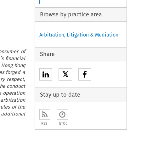
Browse by practice area
Arbitration, Litigation & Mediation
onsumer of
Share
s financial
n Hong Kong
as forged a
𝕏
ry respect,
 the conduct
e operation
Stay up to date
-arbitration
ules of the
additional
RSS
ETOC