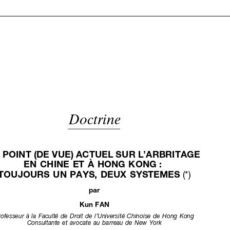














Doctrine






UN
POINT
(DE
VUE)
ACTUEL
SUR
L’ARBRITAGE

EN
CHINE
ET
À HONG
KONG
:
TOUJOURS
UN
PAYS,
DEUX
SYSTEMES
(*)


par












Kun
FAN








Professeur
à la
Faculté
de
Droit
de
l’Université
Chinoise
de
Hong
Kong