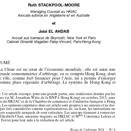
Consultante
et
avocate
au
barreau
de
New
York


Ruth
STACKPOOL-MOORE




Managing
Counsel
au
HKIAC







Avocate
admise
en
Angleterre
et
en
Australie
et

Jalal
EL
AHDAB
Avocat
aux
barreaux
de
Beyrouth,
New
York
et
Paris



Cabinet
Ginestié
Magellan
Paley-Vincent,
Paris/Hong-Kong














RÉSUMÉ
La
Chine
est
au
cœur
de
l’économie
mondiale
; elle
est
aussi
une
grande
consommatrice
d’arbitrage,
en
ce compris
Hong
Kong,
dont
le rôle,
comme
hub
financier
pour
l’Asie,
lui
a permis
d’émerger
comm
e place
régio
nale
d’a
rbit
rage.
Le
systèm
e de
Hon
g Ko
ng
et

(*)
Cet
article
recoupe,
pour
une
grande
partie,
une
conférence
donnée
par
les













auteu
rs (et
M.
Jonat
han
Witts
de
la BNP
à Hong
Kong)
en
octobre
2013,
sous
l’égide
du
HKIAC
et de la Chambre
de commerce
et d’industrie
française
à Hong









Kong.
Les
opinions
exprimées
dans
cet
article
sont
propres
à ses
auteurs
et ne doi-











vent
pas
être
considér
ées
comm
e représe
ntative
s de,
ou
lian
t, les
instit
utions
ou
cabi
nets
respe
ctifs aux
quels
ils son
t rattach
és.
Les
aut
eur
s tien
nent
à reme
rcie
r




















lle
lles
M
Eliz
abeth
Cha
n, ancie
nne
stagiaire
au HKIAC
et M
Cons
tance
Lele
ux et
Irène
Ferrer
pour
leur
aide
à la rédaction
de cet
article.
2014
-  N°
4
Revue
de l’arbitrage







































































































































