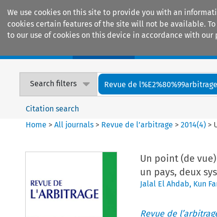
We use cookies on this site to provide you with an informat
cookies certain features of the site will not be available.
to our use of cookies on this device in accordance with our 
Home
Journals
Encyclopaedias
Search filters
Revue de l%E2%80%99arbitrag
Citation search
Home
>
All journals
>
Revue de l’arbitrage
>
2014
(
4
)
>
Un point (de vue)
un pays, deux sy
Jalal El Ahdab
,
Kun Fa
Revue de l’arbitrag