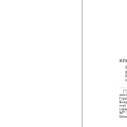






