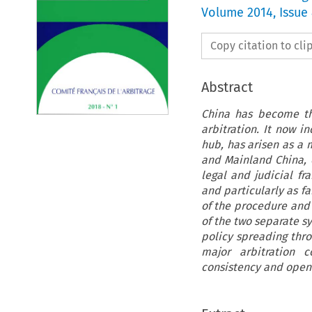
Volume
2014
,
Issue
Copy citation to cl
Abstract
China has become th
arbitration. It now i
hub, has arisen as a 
and Mainland China, c
legal and judicial fr
and particularly as fa
of the procedure and 
of the two separate sy
policy spreading thro
major arbitration c
consistency and open