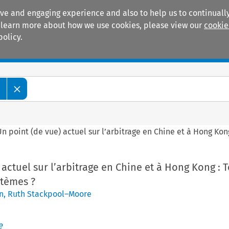
ive and engaging experience and also to help us to continually
 To learn more about how we use cookies, please view our
cookie
policy.
Manuals
Practice areas
e
Un point (de vue) actuel sur l’arbitrage en Chine et à Hong Kon
 actuel sur l’arbitrage en Chine et à Hong Kong : 
stèmes ?
n
,
Ruth Stackpool–Moore
e