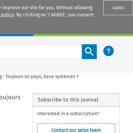
 improve our site for you. Without allowing
I AGREE
 policy
. By clicking on ‘I AGREE’, you consent
Login
Search content button
g : Toujours un pays, deux systèmes ?
Toujours
Subscribe to this journal
Interested in a subscription?
Contact our sales team