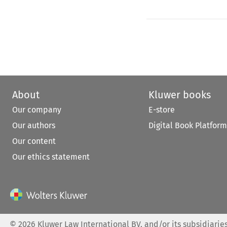
About
Kluwer books
Our company
E-store
Our authors
Digital Book Platform
Our content
Our ethics statement
©
2026
Kluwer Law International BV, and/or its subsidiaries