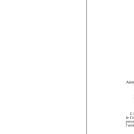


