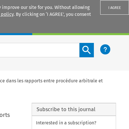
 improve our site for you. Without allowing
I AGREE
 policy
. By clicking on ‘I AGREE’, you consent
Login
Search content button
ance dans les rapports entre procédure arbitrale et
Subscribe to this journal
orts
Interested in a subscription?