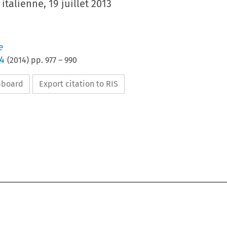
italienne, 19 juillet 2013
e
 4
(
2014
) pp.
977
–
990
ipboard
Export citation to RIS