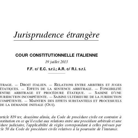





Jurisprudence
étrangère











COUR
CONSTITUTIONNELLE
ITALIENNE
19 juillet
2013






F.F.
c/
E.C.
s.r.l.;
A.R.
c/
R.I.
s.r.l.









































A
. — D
. — R
RBITRAG
E
ROIT
ITALIEN
ELATIO
NS
ENTRE
ARBITRE
S  ET
JUGES














. — E
. — F
ÉTATIQU
ES
FFETS
DE
LA
SENT
ENCE
ARBITRALE
ONGIBIL
ITÉ













.  —
S
’
ENTRE
ARBI
TRAGE
ET
PROCÉ
DURE
ÉTATIQUE
AISINE
D
UNE
—
.
S
JURIDICT
ION
INCOMPÉTEN
TE
AISINE
ULTÉR
IEURE
DE
LA
JURIDICTIO
N









. — M
COMPÉTE
NTE
AINTIEN
DES
EFFETS
SUBSTANTIE
LS
ET
PROCESSU
ELS
(O
).
DE
LA
DEMA
NDE
INITIAL
E
UI













L’article
819
ter,
deuxième
alinéa,
du Code
de procédure
civile
est contraire
à
la Constitution
en ce qu’il
exclut
aux
relations
entre
une
procédure
arbitrale
et une













procédure
judiciaire,
l’applicabilité
de règles
correspondant
à celles
prévues
par










l’article
50 du Code
de procé
dure
civile
relat
ives
à la poursu
ite de l’inst
ance.

















OBSERVATIONS
.  —
1.
Par
le  présent
arrêt,
la  Cour
constitu-
tionnelle
italienne
déclare
que
l’article
819
ter
, deuxième
alinéa,
du Code