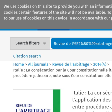
We use cookies on this site to provide you with an informat
cookies certain features of the site will not be available.
to our use of cookies on this device in accordance with our 
Home
Journals
Encyclopaedias
Search filters
Revue de l%E2%80%99arbitrag
Citation search
Home
>
All journals
>
Revue de l’arbitrage
>
2014
(
4
)
>
Italie : La consécration par la Cour constitutionnelle 
procédure judiciaire, note sous Cour constitutionnelle i
Italie : La conséc
l’application des
entre procédure a