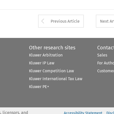
Arrow button used 
Previous Article
Next Ar
Other research sites
Contac
Kluwer Arbitration
Sales
Kluwer IP Law
For Auth
Kluwer Competition Law
Customer
Kluwer International Tax Law
Kluwer PE+
, licensors, and
Accessibility Statement
Disc