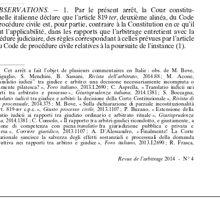
de procédure
civile
est,
pour
partie,
contraire
à la Constitution
en ce qu’il











exclut
l’applicabilité,
dans
les rapports
que
l’arbitrage
entretient
avec
la
procédure
judiciaire,
des
règles
correspondant
à celles
prévues
par
l’article












50 du Code
de procédure
civile
relatives
à la poursuite
de l’instance
(1).






















(1)
Cet
arrêt
a fait
l’objet
de
plusieurs
commentaires
en
Italie
: obs.
de
M.
Bove,










A. Briguglio,
S.
Menchini,
B.
Sassani,
,  2014.88
;  M.
Acone,
Rivista
dell’arbitrato
« “Translatio
iudicii”
tra
giudice
e arbitro:
una
decisione
necessariamente
incompiuta
o












volutamente
pilatesca?
»,
, 2013.I.2690
; C. Asprella,
« Translatio
iudicii
nei
Foro
italiano
rapporti
tra
arbitrato
e  processo
»,
,  2014.1381
;  S.  Boccagna,
Giurisprudenza
italiana
«
tra
giudice
e arbitri:
la decisione
della
Corte
Costituzionale
»,
Translatio
iudicii
Rivista
di
, 2014.375
; M.
Bove,
« Sulla
dichiarazione
di parziale
incostituzionalità
diritto
processuale
dell’art.
819-
c.p.c.
»,
, 2013.1107
; P. Buzano,
« Estensione
della
ter
Giusto
processo
civile
translatio
iudicii
ai rapporti
tra
giudizio
ordinario
e arbitrato
rituale
»,
Giurisprudenza
, 2014.1381
; C. Consolo,
« Il rapporto
tra arbitri-giudici
ricondotto,
e giustamente,
a
italiana















questione
di
competenza
con
piena
fra
giurisdizione
pubblica
e  privata
e
translatio












viceversa
»,
,  2013.1107
;  A.
D’Alessandro,
« Finalmente!
La
Corte
Corriere
giuridico
costituzionale
sancisce
la salvezza
degli
effetti
sostanziali
e processuali
della
domanda











introduttiva
nei
rapporti
tra
arbitro
e giudice
»,
, 2013.I.2690
; R.
Frasca,
Foro
italiano



























2014
-  N° 4
Revue
de l’arbitrage































































































































