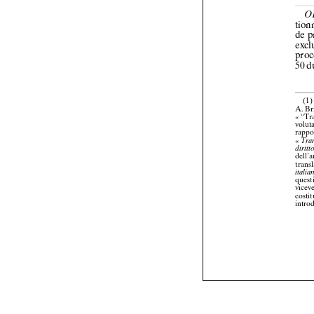






