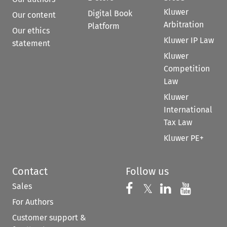
Kluwer
Digital Book
Our content
Arbitration
Platform
Our ethics
Kluwer IP Law
statement
Kluwer
Competition
Law
Kluwer
International
Tax Law
Kluwer PE+
Contact
Follow us
Sales
Follow us on 
Follow us on Fac
𝕏
Follow us 
Follow
For Authors
Customer support &