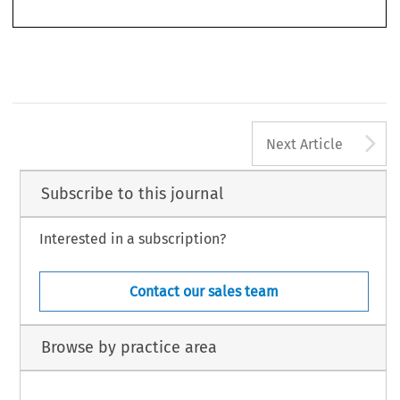
2016
-  N°
2
Revue
de l’arbitrage
A
Next Article
Subscribe to this journal
Interested in a subscription?
Contact our sales team
Browse by practice area