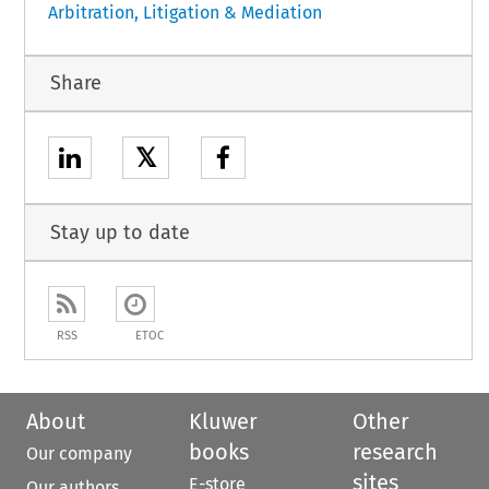
Arbitration, Litigation & Mediation
Share
𝕏
Stay up to date
RSS
ETOC
About
Kluwer
Other
books
research
Our company
sites
E-store
Our authors