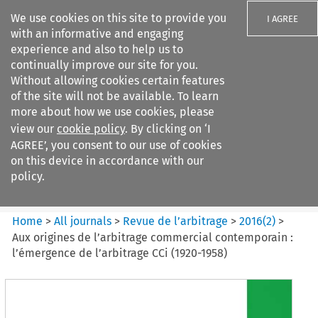
We use cookies on this site to provide you
I AGREE
with an informative and engaging
experience and also to help us to
continually improve our site for you.
Without allowing cookies certain features
of the site will not be available. To learn
Search filters
more about how we use cookies, please
Search content but
view our
cookie policy
. By clicking on ‘I
Revue de
AGREE’, you consent to our use of cookies
l%E2%80%99arbitrage
on this device in accordance with our
policy.
Citation search
Home
>
All journals
>
Revue de l’arbitrage
>
2016
(
2
)
>
Aux origines de l’arbitrage commercial contemporain :
l’émergence de l’arbitrage CCi (1920-1958)