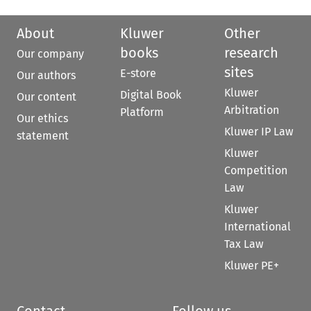
About
Kluwer
Other
books
research
Our company
sites
E-store
Our authors
Kluwer
Digital Book
Our content
Arbitration
Platform
Our ethics
Kluwer IP Law
statement
Kluwer
Competition
Law
Kluwer
International
Tax Law
Kluwer PE+
Contact
Follow us