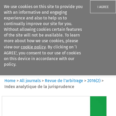
We use cookies on this site to provide you
I AGREE
with an informative and engaging
experience and also to help us to
continually improve our site for you.
Without allowing cookies certain features
of the site will not be available. To learn
Search filters
more about how we use cookies, please
Search content but
view our
cookie policy
. By clicking on ‘I
Revue de
AGREE’, you consent to our use of cookies
l%E2%80%99arbitrage
on this device in accordance with our
policy.
Citation search
Home
>
All journals
>
Revue de l’arbitrage
>
2016
(
2
)
>
Index analytique de la jurisprudence