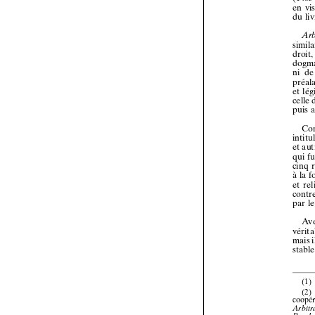





















