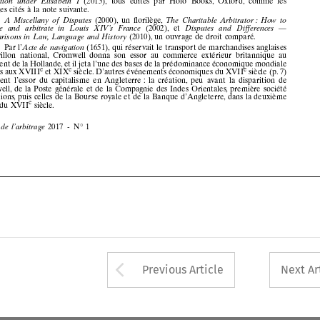














par
actions
, puis
celles
de
la bourse
royale
et de
la banque
d’angleterre
, dans
la deuxième







e
partie
du
Xvii
siècle
.















2017
-  N°
1
Revue
de l’arbitrage

















































































































































Arrow button used 
Previous Article
Next Ar