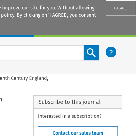
 improve our site for you. Without allowing
I AGREE
 policy
. By clicking on ‘I AGREE’, you consent
Login
Search content button
eenth Century England,
h
Subscribe to this journal
Interested in a subscription?
Contact our sales team