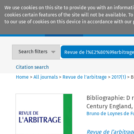
We use cookies on this site to provide you with an informat
cookies certain features of the site will not be available.
to our use of cookies on this device in accordance with our 
Home
Journals
Encyclopaedias
Search filters
Revue de l%E2%80%99arbitrag
Citation search
Home
>
All journals
>
Revue de l’arbitrage
>
2017
(
1
)
>
B
Bibliographie: D 
Century England,
Bruno de Loynes de 
Revue de l’arbitrag