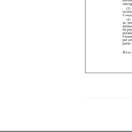







