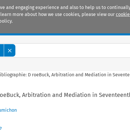
ive and engaging experience and also to help us to continually
 To learn more about how we use cookies, please view our
cookie
policy.
Manuals
Practice areas
e
ibliographie: D roeBuck, Arbitration and Mediation in Sevent
roeBuck, Arbitration and Mediation in Seventeent
Fumichon
e