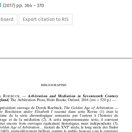
1
(
2017
) pp.
364
–
370
ipboard
Export citation to RIS





























































































364
bibliogRaPHie




























Arbi
tratio
n and
Media
tion
in Seventee
nth
Centur
y
dere
k
r
.
—
o
eB
uck