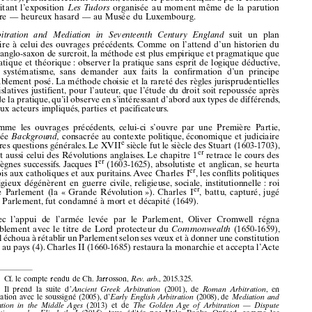
England,
the arbitration
Press
, Holo
books
, oxford,
2016
(xvi
+ 520
p.) —.






















le
précédent
ouvrage
de
derek
Roebuck,
The
Golden
Age
of Arbitration
—
Dispute
Resolution
under
Elisabeth
I
recensé
dans
cette
Revue
(1)
était
le
cinquième
de
la
série
chronologique
consacrée
par
l’auteur
à  l’histoire
de










l’arbitrage
et de
la  médiation
(2).
a
cette
impressionnante
série
, il convient
d’ajouter
encore
trois
ouvrages
également
historiques
, mais
indépendants
(3).













e
The
Golden
Age
of Arbitration
...
traitait
du
Xvi
siècle
, le long
siècle
des
tu dor











(1485-1603),
particulièrement
brillant,
comme
le public
français
a pu
le constater
en
visitant
l’exposition
Les
Tudors
organisée
au
moment
même
de
la parution













du
livre
— heureux
hasard
— au
Musée
du
luxembourg
.










Arbitration
and
Mediation
in  Seventeenth
Century
England
suit
un
plan











similaire
à celui
des
ouvrages
précédents
. Comme
on
l’attend
d’un
historien
du












droit,
anglo-saxon
de surcroit,
la méthode
est
plus
empirique
et pragmatique
que
dogmatique
et théorique
: observer
la pratique
sans
esprit
de
logique
déductive
,














ni
de
systématisme
,  sans
demander
aux
faits
la
confirmation
d’un
principe








préalablement
posé.
la
méthode
choisie
et la rareté
des
règles
jurisprudentielles
et législatives
justifient,
pour
l’auteur
, que
l’étude
du
droit
soit
repoussée
après
celle
de la pratique
, qu’il
observe
en s’intéressant
d’abord
aux
types
de différends
,
puis
aux
acteurs
impliqués
, parties
et pacificateurs
.























Comme
les
ouvrages
précédents
,  celui-ci
s’ouvre
par
une
Première
Partie
,

intitulée
Bac
kground,
consacrée
au
contexte
politique
, économique
et judiciaire













e
et autres
questions
générales
. le
Xvii
siècle
fut
le siècle
des
Stuart
(1603-1703),

er














qui
fut
aussi
celui
des
Révolutions
anglaises
. le
chapitre
1
retrace
le cours
des
er
cinq
règnes
successifs
. Jacques
i
(1603-1625),
absolutiste
et anglican,
se heurta













er
à la fois
aux
catholiques
et aux
puritains
. avec Charles
i
, les
conflits
politiques
















et religieux
dégénèrent
en
guerre
civile
, religieuse
, sociale
, institutionnelle
: roi
er
contre
Parlement
(la
« grande
Révolution
»).
Charles
i
, battu,
capturé,
jugé













par
le Parlement,
fut
condamné
à mort
et décapité
(1649).














avec
l’appui
de
l’armée
levée
par
le
Parlement,
oliver
Cromwell
régna








véritablement
avec
le titre
de
lord
protecteur
du
Commonwealth
(1650-1659),
mais
il échoua
à rétablir
un Parlement
selon
ses
vœux
et à donner
une
constitution
stable
au pays
(4).
Charles
ii (1660-1685)
restaura
la monarchie
et accepta
l’acte





















(1)
Cf. le compte
rendu
de
Ch.
Jarrosson,
,  2015.325.
Rev
. arb.














(2)
il  prend
la  suite
d’
(2001),
de
,
en
Ancient
Greek
Arbitration
Roman
Arbitration












coopération
avec
le soussigné
(2005),
d’
(2008),
de
Early
English
Arbitration
Mediation
and
(2013)
et de
Arbitration
in the
Middle
Ages
The
Golden
Age
of Arbitration
— Dispute
(2015),
tous
édités
par
Holo
books
,  oxford,
comme
les
Resolution
under
Elisabeth
I
ouvrages
cités
à la note
suivante
.
(3)
(2000),
un
florilège
,
A Miscellany
of Disputes
The
Charitable
Arbitrator
: How to
(2002),
et
mediate
and
arbitrate
in  Louis
XIV’
s  France
Disputes
and
Differences
—















(2010),
un
ouvrage
de
droit
comparé.
Comparisons
in Law
, Language
and
History
(4)
Par
l’
(1651),
qui
réservait
le transport
de
marchandises
anglaises
Acte
de navigation














au
pavillon
national,
Cromwell
donna
son
essor
au
commerce
extérieur
britannique
au













détriment
de la Hollande
, et il jeta
l’une
des
bases
de la prédominance
économique
mondiale
e
e
e
du
pays
aux
Xviii
et XiX
siècle
. d’autres
événements
économiques
du
Xvii
siècle
(p. 7)















permirent
l’essor
du
capitalisme
en
angleterre
: la création,
peu
avant
la disparition
de
Cromwell,
de
la Poste
générale
et de
la Compagnie
des
indes
orientales
, première
société