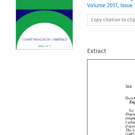
Volume
2017
,
Issue 
Copy citation to cl
Extract



