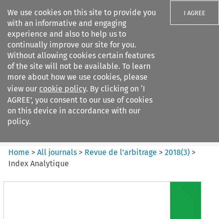
We use cookies on this site to provide you
I AGREE
with an informative and engaging
experience and also to help us to
continually improve our site for you.
Without allowing cookies certain features
of the site will not be available. To learn
Search filters
more about how we use cookies, please
Search content but
view our
cookie policy
. By clicking on ‘I
Revue de
AGREE’, you consent to our use of cookies
l%E2%80%99arbitrage
on this device in accordance with our
policy.
Citation search
Home
>
All journals
>
Revue de l’arbitrage
>
2018
(
3
)
>
Index Analytique