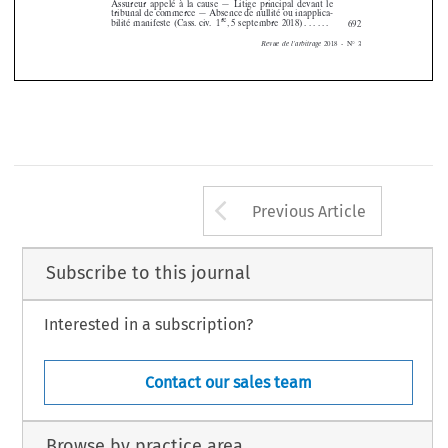
















assur
eur
appel
éàl
acause —l
itigeprincipa
ldevant le









tribunal
de commerce
—a
bsence
de nullité
ou inapplica-











re

bilité
manifeste
(Cass
.civ.1
,5septembre
2018)
......
692






2018
-N
°3
Revue
de l’arbitrage
Arrow button us
Previous Article
Subscribe to this journal
Interested in a subscription?
Contact our sales team
Browse by practice area