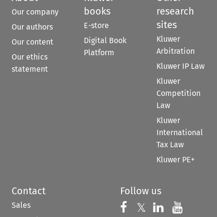
books
research
Our company
sites
E-store
Our authors
Kluwer
Digital Book
Our content
Arbitration
Platform
Our ethics
Kluwer IP Law
statement
Kluwer
Competition
Law
Kluwer
International
Tax Law
Kluwer PE+
Contact
Follow us
Sales
Follow us on 
Follow us on Fac
𝕏
Follow us 
Follow