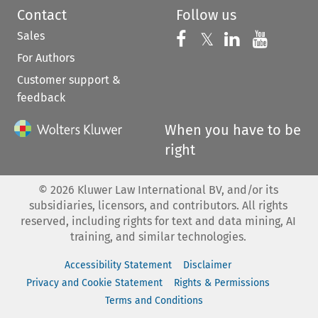
Contact
Follow us
Sales
Follow us on 
Follow us on Fac
𝕏
Follow us 
Follow
For Authors
Customer support &
feedback
When you have to be
right
©
2026
Kluwer Law International BV, and/or its
subsidiaries, licensors, and contributors. All rights
reserved, including rights for text and data mining, AI
training, and similar technologies.
Accessibility Statement
Disclaimer
Privacy and Cookie Statement
Rights & Permissions
Terms and Conditions