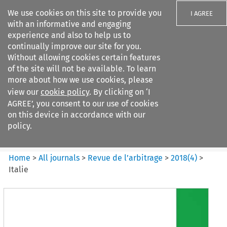
We use cookies on this site to provide you
I AGREE
with an informative and engaging
experience and also to help us to
continually improve our site for you.
Without allowing cookies certain features
of the site will not be available. To learn
Search filters
more about how we use cookies, please
Search content but
view our
cookie policy
. By clicking on ‘I
Revue de
AGREE’, you consent to our use of cookies
l%E2%80%99arbitrage
on this device in accordance with our
policy.
Citation search
Home
>
All journals
>
Revue de l’arbitrage
>
2018
(
4
)
>
Italie