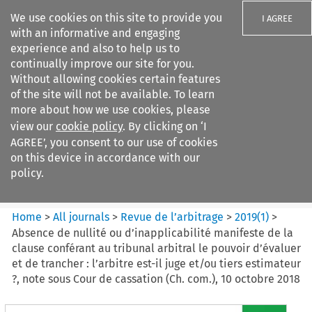
We use cookies on this site to provide you
I AGREE
with an informative and engaging
experience and also to help us to
continually improve our site for you.
Without allowing cookies certain features
of the site will not be available. To learn
Search filters
more about how we use cookies, please
Search content but
view our
cookie policy
. By clicking on ‘I
Revue de
AGREE’, you consent to our use of cookies
l%E2%80%99arbitrage
on this device in accordance with our
policy.
Citation search
Home
>
All journals
>
Revue de l’arbitrage
>
2019
(
1
)
>
Absence de nullité ou d’inapplicabilité manifeste de la
clause conférant au tribunal arbitral le pouvoir d’évaluer
et de trancher : l’arbitre est-il juge et/ou tiers estimateur
?, note sous Cour de cassation (Ch. com.), 10 octobre 2018