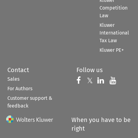
Kluwer
Competition
Law
Kluwer
International
Tax Law
Kluwer PE+
Contact
Follow us
Sales
Follow us on 
Follow us on Fac
𝕏
Follow us 
Follow
For Authors
Customer support &
feedback
When you have to be
right