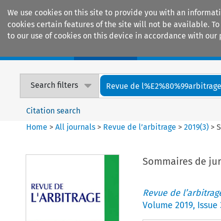
We use cookies on this site to provide you with an informat
cookies certain features of the site will not be available.
to our use of cookies on this device in accordance with our 
Home
Journals
Encyclopaedias
Search filters
Revue de l%E2%80%99arbitrag
Citation search
Home
>
All journals
>
Revue de l’arbitrage
>
2019
(
3
)
>
S
Sommaires de ju
Revue de l’arbitrag
Volume
2019
,
Issue 