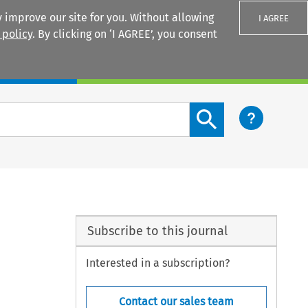
 improve our site for you. Without allowing
I AGREE
 policy
. By clicking on ‘I AGREE’, you consent
Login
Search content button
Subscribe to this journal
Interested in a subscription?
Contact our sales team