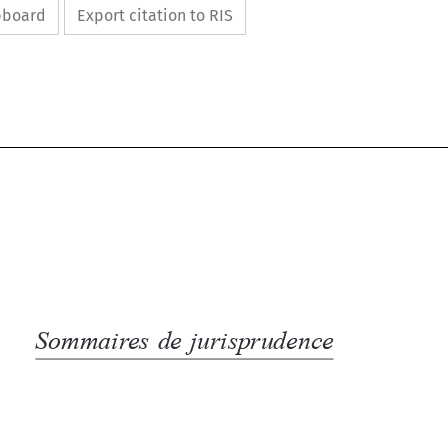
ipboard
Export citation to RIS
