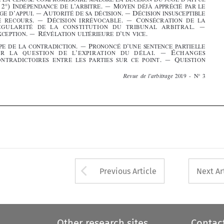

























































































































































































Arrow button used 
Previous Article
Next Ar
Other research sites
Contac