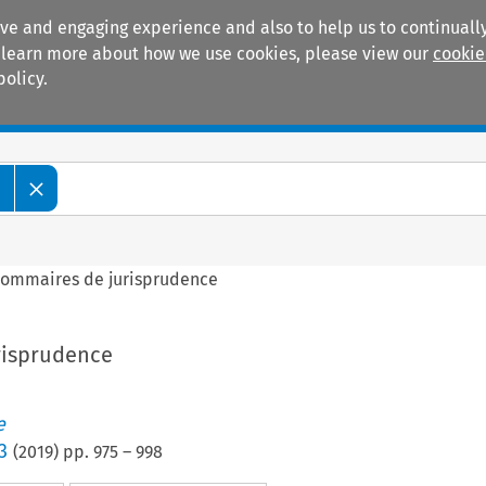
ive and engaging experience and also to help us to continually
 To learn more about how we use cookies, please view our
cookie
policy.
Manuals
Practice areas
e
ommaires de jurisprudence
risprudence
e
3
(
2019
) pp.
975
–
998