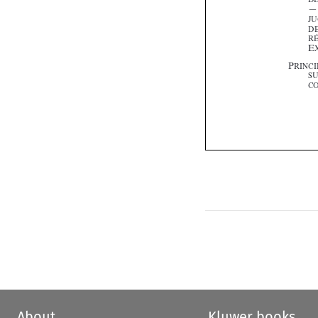




About
Kluwer books