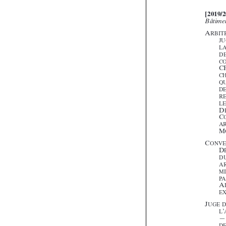























