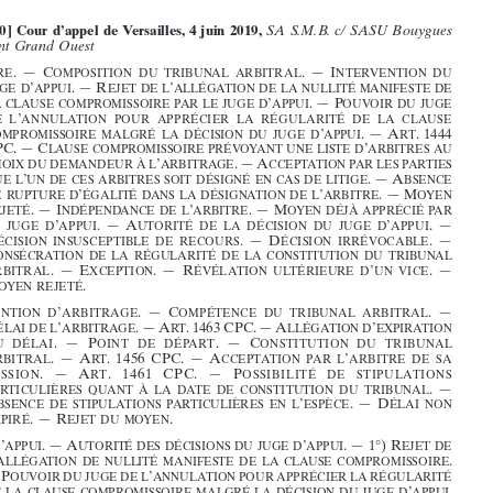
Sommaires  de  jurisprudence

























































[2019/20]  Cour  d’appel  de  Versailles,  4  juin  2019,
  SA  S.M.B.  c/  SASU  Bouygues  
























Bâtiment  Grand  Ouest


































a
 .  — 
c
 .  — 
i
rBitre
oMP
osition
Du
tri
Buna
L
ar
Bitra
L
ntervention
Du
’
 . — 
r
’
JuGe
D
aPPui
eJet
De
L
aLLéGation
De
La
nuLLité
ManiFeste
De





















’
 . — P
La
cLause
coMProMissoire
Par
Le
JuGe
D
aPPui
ouvoir
Du
JuGe



















’
De
L
annu
Lation
Pour
aPP
récier
La
ré
GuLarité
De
La
cLause
’
 .  — 
a
 .  1444 
coMProMissoire
MaLGré
La
Décision
Du
JuGe
D
aPPui
rt

























cPc .
 — 
c
’
Lause
coMProMissoire
Prévoyant
une
Liste
D
arBitres
au















’
 . — 
a
choix
Du
DeManDeur
à
L
arBitra
Ge
ccePtation
Par
Les
Parties













’
 . — 
a
que
L
un
De
ces
arBitres
soit
DésiGné
en
cas
De
LitiGe
Bsence
























’
’
 . — M
De
ruPture
D
éGaLité
Dans
La
DésiGnation
De
L
arBitre
oyen
 . — 
i
’
 . — M
reJeté
nDéPenD
ance
De
L
arBitre
oyen
DéJà
aPPrécié
Par























’
 .  — 
a
’
 .  — 
Le
JuGe
D
aPP
ui
utorité
De
La
Décision
Du
JuGe
D
aPP
ui









































D
 .  —  D
 .  — 
écision
insusce
Pti
BL
e
De
recours
écision
irrévoca
BL
e
c
onsécration
De
La
réGuLarité
De
La
constitution
Du
triB
unaL





















 .  — 
e
 .  — 
r
’
 .  — 
ar
Bitra
L
xce
Ption
évé
Lation
uLtérieure
D
un
vice









M
 .
oyen
reJeté






















c
’
 .  — 
c
 .  — 
onvention
D
ar
Bitra
Ge
oMP
étence
Du
tri
Buna
L
ar
Bitra
L
















D
’
 . — 
a
 .  1463 
cPc .
 — 
a
’
éLai
De
L
arBitra
Ge
rt
LLéGation
D
exPiration




 .  —  P
 .  — 
c
Du
DéLai
oint
De
DéPart
onstitution
Du
tri
Buna
L
 .  — 
a
 .   1456 
cPc .     — 
a
’
ar
Bitra
L
rt
cce
Ptation
Par
L
ar
Bitre
De
sa
 .   — 
a
 .    1461 
cPc .      —   P
M
ission
rt
ossi
BiLité
De
sti
PuLations






























 .  — 
Particu
Lières
quant
à
La
Date
De
constitution
Du
tri
Buna
L














a
’
 .  —  D
Bsence
De
sti
PuLations
Particu
Lières
en
L
es
Pèce
éLai
non









 .  — 
r
 .
exPiré
eJet
Du
Moyen






























J
’
 . — 
a
’
 . — 1°) 
r
uGe
D
aPPui
utorité
Des
Décisions
Du
JuGe
D
aPPui
eJet
De

































’
 . 
L
aLLéGation
De
nuLLité
ManiFeste
De
La
cLause
coMProMissoire












— P
’
ouvoir
Du
JuGe
De
L
annuLation
Pour
aPPrécier
La
réGuLarité














’
 . 
De
La
cLause
coMProMissoire
MaLGré
La
Décision
Du
JuGe
D
aPPui




























—  2°) 
i
’
 .  —  M
nDéPenD
ance
De
L
arBitre
oyen
DéJà
aPPrécié
Par
Le
’
 . — 
a
 . — D
JuGe
D
aPPui
utorité
De
sa
Décision
écision
insuscePtiBLe
































 .  —  D
 .  — 
c
De
recours
écision
irrévoca
BL
e
onsécration
De
La






 .   — 




ré
GuLarité
De
La
constitution
Du
tri
Buna
L
ar
Bitra
L
e
 .  — 
r
’
 . 
xcePtion
évéLation
uL
térieure
D
un
vice















 .  —  P
’
P
rinciPe
De
La
contraDiction
rononcé
D
une
sentence
PartieLLe











’
 .   — 
é
sur
La
question
De
L
ex
Piration
Du
DéLai
chan
Ges

















 .  — 
q
contra
Dictoires
entre
Les
Parties
sur
ce
Point
uestion





















2019  -  N°  
3
Revue  de  l’arbitrage  






















