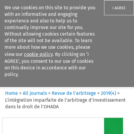
We use cookies on this site to provide you
I AGREE
with an informative and engaging
experience and also to help us to
continually improve our site for you.
Without allowing cookies certain features
of the site will not be available. To learn
Search filters
more about how we use cookies, please
Search content but
view our
cookie policy
. By clicking on ‘I
Revue de
AGREE’, you consent to our use of cookies
l%E2%80%99arbitrage
on this device in accordance with our
policy.
Citation search
Home
>
All journals
>
Revue de l’arbitrage
>
2019
(
4
)
>
L’intégration imparfaite de l’arbitrage d’investissement
dans le droit de l’OHADA