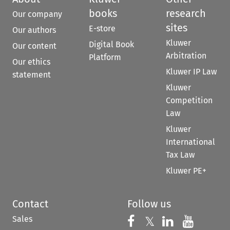
books
research
Our company
sites
E-store
Our authors
Kluwer
Digital Book
Our content
Arbitration
Platform
Our ethics
Kluwer IP Law
statement
Kluwer
Competition
Law
Kluwer
International
Tax Law
Kluwer PE+
Contact
Follow us
Sales
Follow us on 
Follow us on Fac
𝕏
Follow us 
Follow