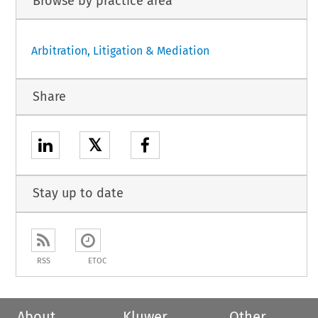
Browse by practice area
Arbitration, Litigation & Mediation
Share
𝕏
Stay up to date
RSS
ETOC
About
Kluwer
Other