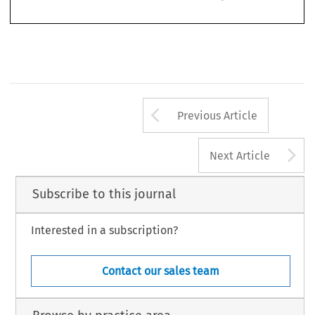
2019  -  N°  
4
Revue  de  l’arbitrage  
Arrow button us
Previous Article
A
Next Article
Subscribe to this journal
Interested in a subscription?
Contact our sales team