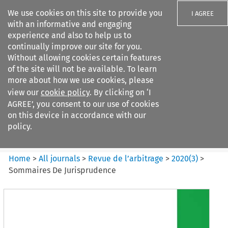
We use cookies on this site to provide you
I AGREE
with an informative and engaging
experience and also to help us to
continually improve our site for you.
Without allowing cookies certain features
of the site will not be available. To learn
Search filters
more about how we use cookies, please
Search content but
view our
cookie policy
. By clicking on ‘I
Revue de
AGREE’, you consent to our use of cookies
l%E2%80%99arbitrage
on this device in accordance with our
policy.
Citation search
Home
>
All journals
>
Revue de l’arbitrage
>
2020
(
3
)
>
Sommaires De Jurisprudence