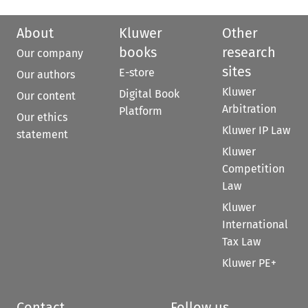
About
Kluwer
Other
books
research
Our company
sites
E-store
Our authors
Kluwer
Digital Book
Our content
Arbitration
Platform
Our ethics
Kluwer IP Law
statement
Kluwer
Competition
Law
Kluwer
International
Tax Law
Kluwer PE+
Contact
Follow us