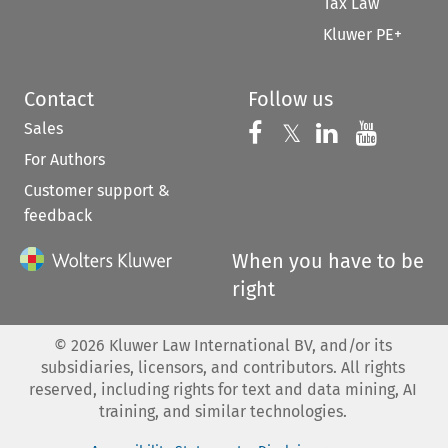
Tax Law
Kluwer PE+
Contact
Follow us
Sales
Follow us on 
Follow us on Fac
𝕏
Follow us 
Follow
For Authors
Customer support &
feedback
When you have to be
right
©
2026
Kluwer Law International BV, and/or its
subsidiaries, licensors, and contributors. All rights
reserved, including rights for text and data mining, AI
training, and similar technologies.