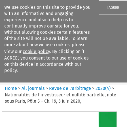
We use cookies on this site to provide you
I AGREE
with an informative and engaging
experience and also to help us to
continually improve our site for you.
Without allowing cookies certain features
of the site will not be available. To learn
Search filters
more about how we use cookies, please
Search content but
view our
cookie policy
. By clicking on ‘I
Revue de
AGREE’, you consent to our use of cookies
l%E2%80%99arbitrage
on this device in accordance with our
policy.
Citation search
Home
>
All journals
>
Revue de l’arbitrage
>
2020
(
4
)
>
Nationalités de l’investisseur et nullité partielle, note
sous Paris, Pôle 5 – Ch. 16, 3 juin 2020,