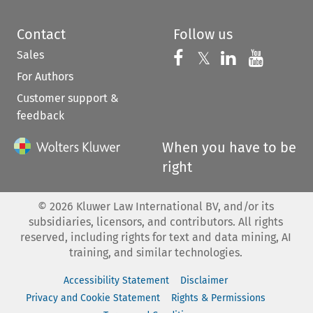
Contact
Follow us
Sales
Follow us on 
Follow us on Fac
𝕏
Follow us 
Follow
For Authors
Customer support &
feedback
When you have to be
right
©
2026
Kluwer Law International BV, and/or its
subsidiaries, licensors, and contributors. All rights
reserved, including rights for text and data mining, AI
training, and similar technologies.
Accessibility Statement
Disclaimer
Privacy and Cookie Statement
Rights & Permissions