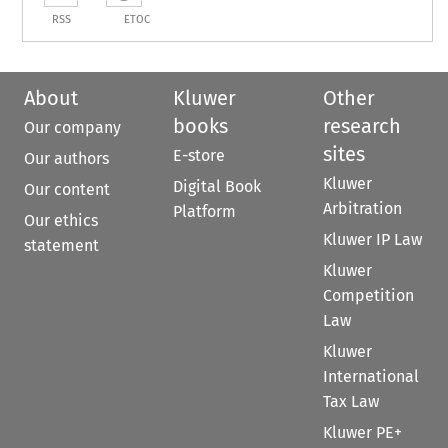
RSS
ETOC
About
Kluwer
Other
books
research
Our company
sites
E-store
Our authors
Kluwer
Digital Book
Our content
Arbitration
Platform
Our ethics
Kluwer IP Law
statement
Kluwer
Competition
Law
Kluwer
International
Tax Law
Kluwer PE+