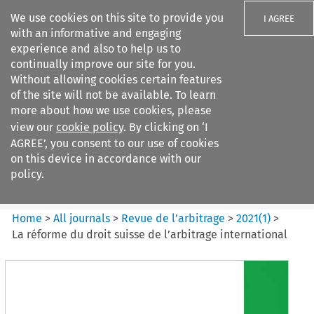
We use cookies on this site to provide you
I AGREE
with an informative and engaging
experience and also to help us to
continually improve our site for you.
Without allowing cookies certain features
of the site will not be available. To learn
Search filters
more about how we use cookies, please
Search content but
view our
cookie policy
. By clicking on ‘I
Revue de
AGREE’, you consent to our use of cookies
l%E2%80%99arbitrage
on this device in accordance with our
policy.
Citation search
Home
>
All journals
>
Revue de l’arbitrage
>
2021
(
1
)
>
La réforme du droit suisse de l’arbitrage international