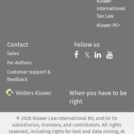
Kluwer
International
Tax Law
Kluwer PE+
Contact
Follow us
Sales
Follow us on 
Follow us on Fac
𝕏
Follow us 
Follow
For Authors
Customer support &
feedback
When you have to be
right
©
2026
Kluwer Law International BV, and/or its
subsidiaries, licensors, and contributors. All rights
reserved, including rights for text and data mining, AI