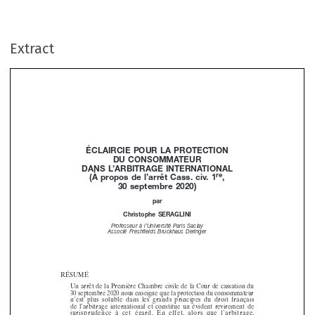
Extract
éClAirCie
pOur
lA
prOteCtiOn




Du
COnsOmmA
teur



DAns
l’ArbitrAGe
internA
tiOnAl





re
(à
propos
de
l’arrêt
Cass.
civ
.1
,










30
septembr
e2
020)




par

Christophe
serAGlini


Professeur
àl
’université
Paris
saclay





associé
freshfields
Bruckhaus
deringer






RÉSuMÉ
un
arrêt
de
la
Première
Chambre
civile
de
la
Cour
de
cassation
du













30
septe
mbre
2020
nous
ense
igne
que
la
prot
ection
du
con
sommateur














n’est
plus
so
luble
da
ns
les
grand
sp
rincipe
sd
ud
ro
it
fran
ça
is
































de
l’arbitra
ge
internat
ional
et
constitue
un
évident
revirem
ent
de










jurisprudence
àc
et
égard .
en
effet,
alors
que
l’arbitrage
,