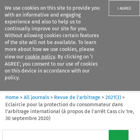
We use cookies on this site to provide you
I AGREE
with an informative and engaging
experience and also to help us to
continually improve our site for you.
Without allowing cookies certain features
of the site will not be available. To learn
Search filters
more about how we use cookies, please
Search content but
view our
cookie policy
. By clicking on ‘I
Revue de
AGREE’, you consent to our use of cookies
l%E2%80%99arbitrage
on this device in accordance with our
policy.
Citation search
Home
>
All journals
>
Revue de l’arbitrage
>
2021
(
3
)
>
Eclaircie pour la protection du consommateur dans
l’arbitrage international (à propos de l’arrêt Cass civ 1re,
30 septembre 2020)