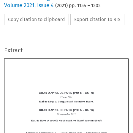
Volume
2021
,
Issue 4
(
2021
) pp.
1154
–
1202
Copy citation to clipboard
Export citation to RIS
Extract
coUr
d’APPeL
de
PA
rIS
(Pôle
5–c
h.
16)









25
mai
2021



etat
de
Libye
c/
cengiz
Insaat
Sanayi
ve
ticar
et










coUr
d’APPeL
de
PA
rIS
(Pôle
5–c
h.
16)









28
septembre
2021



etat
de
Libye
c/
société
nur
ol
Insaat
ve
ticar
et
Anonim
irketi













Ș

a
 .—
1°)
t
’
 .
rbitra
ge
intern
at
ion
al
raité
bila
téral
D
inve
stis
seMents