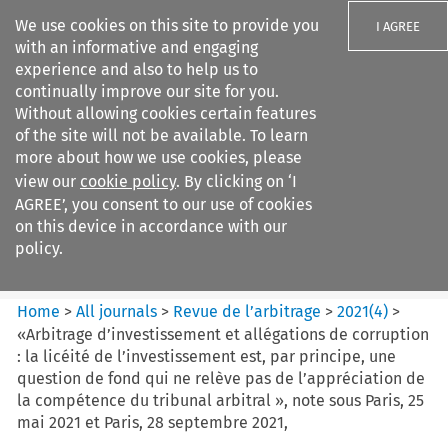
We use cookies on this site to provide you
I AGREE
with an informative and engaging
experience and also to help us to
continually improve our site for you.
Without allowing cookies certain features
of the site will not be available. To learn
Search filters
more about how we use cookies, please
Search content but
view our
cookie policy
. By clicking on ‘I
Revue de
AGREE’, you consent to our use of cookies
l%E2%80%99arbitrage
on this device in accordance with our
policy.
Citation search
Home
>
All journals
>
Revue de l’arbitrage
>
2021
(
4
)
>
«Arbitrage d’investissement et allégations de corruption
: la licéité de l’investissement est, par principe, une
question de fond qui ne relève pas de l’appréciation de
la compétence du tribunal arbitral », note sous Paris, 25
mai 2021 et Paris, 28 septembre 2021,