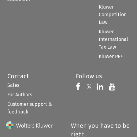
Kluwer
Competition
Law
Kluwer
International
Tax Law
Kluwer PE+
Contact
Follow us
Sales
Follow us on 
Follow us on Fac
𝕏
Follow us 
Follow
For Authors
Customer support &
feedback
When you have to be
right