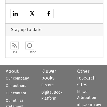
𝕏
Stay up to date
RSS
ETOC
About
Kluwer
Other
books
research
Our company
sites
E-store
Our authors
Kluwer
Digital Book
Our content
Arbitration
Platform
Our ethics
Kluwer IP Law
statement