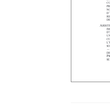









