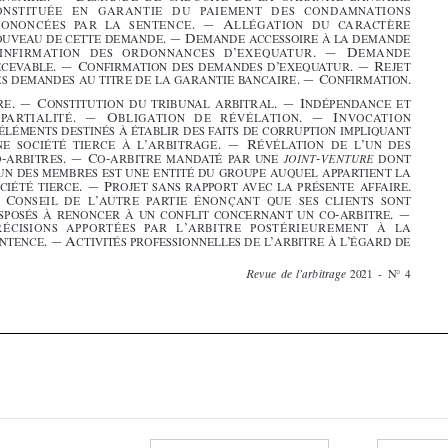
a
 .—
c
 .—
i
rbitre
onstituti
on
Du
trib
un
al
arbitral
nDépen
Da
nce
et











 .—
o
 .—
i
iMp
ar
tial
ité
bl
iga
tio
nD
er
évé
la
ti
on
nv
oc
at
ion




















’
D
éléMents
Destinés
àé
ta
blir
Des
fa
its
De
corr
uption
iMpliq
ua
nt
’
 .—
r
’
une
société
tierce
àl
arb
itra
ge
évéla
tion
De
l
un
Des













-
 .—
c
-
-
co
arbitres
o
arbitre
ManD
at
ép
ar
une
Dont
JoInt
ventUre



’










l
un
Des
MeMbres
est
une
entité
Du
gr
oupe
au
qu
el
app
ar
tient
la
 .—
p
 .
société
tierce
ro
Jet
sans
rappor
ta
vec
la
présente
aff
aire
















—c
’
onse
il
De
l
au
tre
pa
rt
ie
éno
nçant
qu
es
es
clien
ts
sont
-
 .—



Disposés
àr
enoncer
àu
nc
onflit
concern
ant
un
co
arbitr
e












p
’
récisions
appo
rt
ées
pa
rl
arbitre
postérie
ureMen
tà
la
 .—a
’
’
sentence
ctivités
pr
ofessionnelles
De
l
arbitre
àl
égarD
De
















2021
-N
°4




Revue
de
l’arbitrage
































































































































































