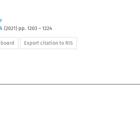
e
4
(
2021
) pp.
1203
–
1224
ipboard
Export citation to RIS