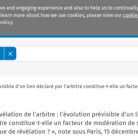
ive and engaging experience and also to help us to continually
 To learn more about how we use cookies, please view our
cookie
policy.
Manuals
Practice areas
e
évisible d’un lien déclaré par l’arbitre constitue-t-elle un fa
élation de l’arbitre : l’évolution prévisible d’un l
itre constitue-t-elle un facteur de modération de
ue de révélation ? », note sous Paris, 15 décembr