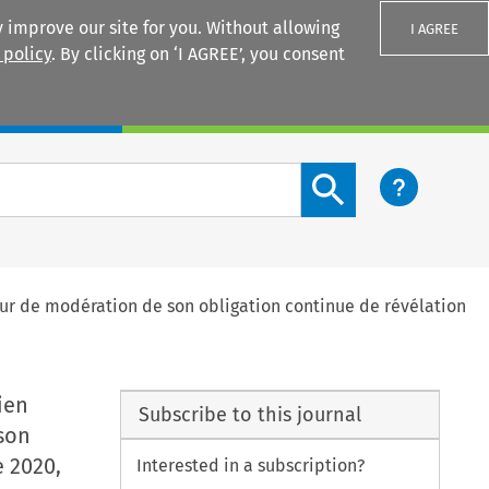
 improve our site for you. Without allowing
I AGREE
 policy
. By clicking on ‘I AGREE’, you consent
Login
Search content button
cteur de modération de son obligation continue de révélation
ien
Subscribe to this journal
 son
e 2020,
Interested in a subscription?