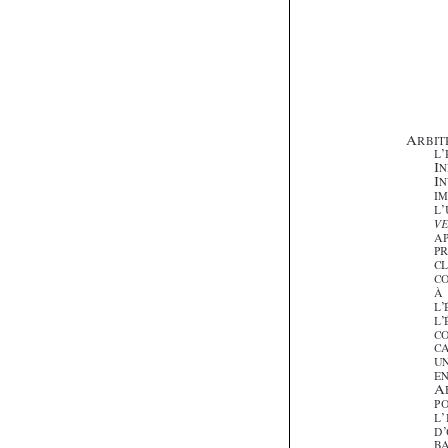


















