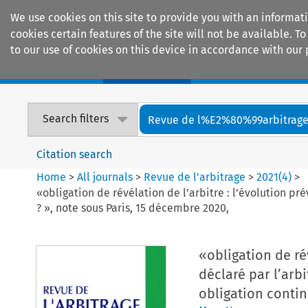
We use cookies on this site to provide you with an informat
cookies certain features of the site will not be available.
to our use of cookies on this device in accordance with our 
Home
Journals
Encyclopaedias
Search filters
Revue de l%E2%80%99arbitrag
Citation search
Home
>
All journals
>
Revue de l’arbitrage
>
2021
(
4
)
>
«obligation de révélation de l’arbitre : l’évolution pr
? », note sous Paris, 15 décembre 2020,
«obligation de rév
déclaré par l’arb
obligation contin