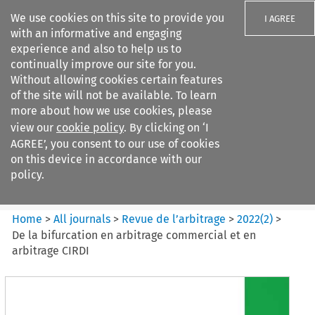
We use cookies on this site to provide you
I AGREE
with an informative and engaging
experience and also to help us to
continually improve our site for you.
Without allowing cookies certain features
of the site will not be available. To learn
Search filters
more about how we use cookies, please
Search content but
view our
cookie policy
. By clicking on ‘I
Revue de
AGREE’, you consent to our use of cookies
l%E2%80%99arbitrage
on this device in accordance with our
policy.
Citation search
Home
>
All journals
>
Revue de l’arbitrage
>
2022
(
2
)
>
De la bifurcation en arbitrage commercial et en
arbitrage CIRDI