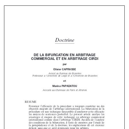
Doctrine

DE LA BIFURCATION EN ARBITRAGE 

COMMERCIAL ET EN ARBITRAGE CIRDI

par

Olivier CAPRASSE

Avocat au Barreau de Bruxelles


Professeur à l’Université de Liège et à l’Université de Bruxelles

et

Marina PAPADATOU

Avocate aux Barreaux de Paris et Athènes


RÉSUMÉ

Favoriser  l’efficacité  de  la  procédure  a  toujours  constitué  un  des  

objectifs  majeurs  de  l’arbitrage  international.  La  bifurcation  de  la  

procédure est une technique susceptible d’améliorer cette efficacité 

au  moyen  de  sentences  partielles.  Le  présent  article  analyse  les  

avantages  et  risques  de  cette  technique  en  arbitrage  commercial  

international  comme  dans  l’arbitrage  CIRDI.  Au-delà  de  l’analyse  

des  conditions  de  la  bifurcation,  il  tente  de  montrer,  par  l’étude  de  

la  jurisprudence  et  de  la  doctrine,  les  implications  de  cet  exercice  

délicat,  ainsi  que  ce  qu’il  représente  pour  les  arbitres.