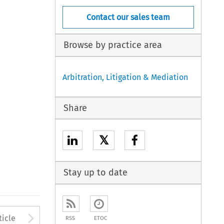
Contact our sales team
Browse by practice area
Arbitration, Litigation & Mediation
Share
𝕏
Stay up to date
to open the Previous Article
Arrow button used to open
ticle
RSS
ETOC