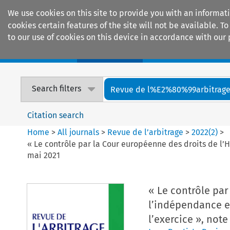
We use cookies on this site to provide you with an informat
cookies certain features of the site will not be available.
to our use of cookies on this device in accordance with our 
Home
Journals
Encyclopaedias
Search filters
Revue de l%E2%80%99arbitrag
Citation search
Home
>
All journals
>
Revue de l’arbitrage
>
2022
(
2
)
>
« Le contrôle par la Cour européenne des droits de l’H
mai 2021
« Le contrôle pa
l’indépendance et 
l’exercice », not