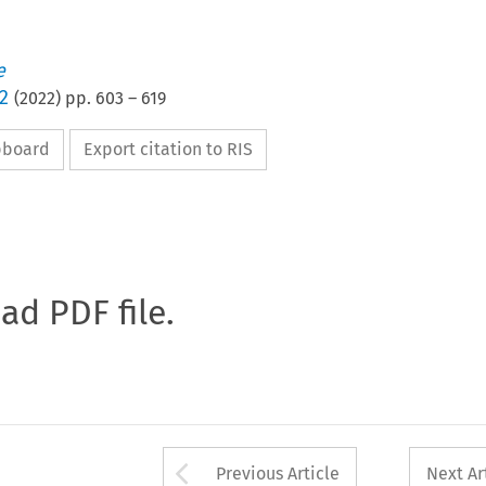
e
2
(
2022
) pp.
603
–
619
ipboard
Export citation to RIS
oad PDF file.
Arrow button used 
Previous Article
Next Ar