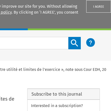
 improve our site for you. Without allowing
I AGREE
 policy
. By clicking on ‘I AGREE’, you consent
Login
Search content button
e utilité et limites de l’exercice », note sous Cour EDH, 20
Subscribe to this journal
ites de
Interested in a subscription?