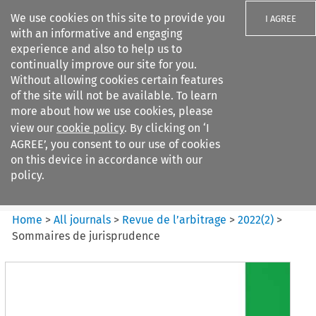
We use cookies on this site to provide you
I AGREE
with an informative and engaging
experience and also to help us to
continually improve our site for you.
Without allowing cookies certain features
of the site will not be available. To learn
Search filters
more about how we use cookies, please
Search content but
view our
cookie policy
. By clicking on ‘I
Revue de
AGREE’, you consent to our use of cookies
l%E2%80%99arbitrage
on this device in accordance with our
policy.
Citation search
Home
>
All journals
>
Revue de l’arbitrage
>
2022
(
2
)
>
Sommaires de jurisprudence