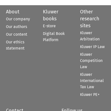
About
Kluwer
Other
books
research
Our company
sites
E-store
Our authors
Kluwer
Digital Book
Our content
Arbitration
Platform
Our ethics
Kluwer IP Law
statement
Kluwer
Competition
Law
Kluwer
International
Tax Law
Kluwer PE+
Contact
Follow us