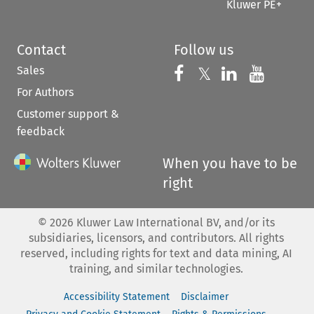
Kluwer PE+
Contact
Follow us
Sales
Follow us on 
Follow us on Fac
𝕏
Follow us 
Follow
For Authors
Customer support &
feedback
When you have to be
right
©
2026
Kluwer Law International BV, and/or its
subsidiaries, licensors, and contributors. All rights
reserved, including rights for text and data mining, AI
training, and similar technologies.
Accessibility Statement
Disclaimer