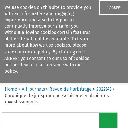
We use cookies on this site to provide you
I AGREE
with an informative and engaging
experience and also to help us to
continually improve our site for you.
Without allowing cookies certain features
of the site will not be available. To learn
Search filters
more about how we use cookies, please
Search content but
view our
cookie policy
. By clicking on ‘I
Revue de
AGREE’, you consent to our use of cookies
l%E2%80%99arbitrage
on this device in accordance with our
policy.
Citation search
Home
>
All journals
>
Revue de l’arbitrage
>
2022
(
4
)
>
Chronique de jurisprudence arbitrale en droit des
investissements