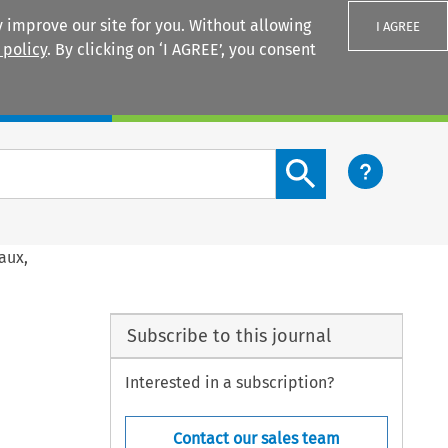
 improve our site for you. Without allowing
I AGREE
 policy
. By clicking on ‘I AGREE’, you consent
Login
Search content button
aux,
Subscribe to this journal
Interested in a subscription?
Contact our sales team