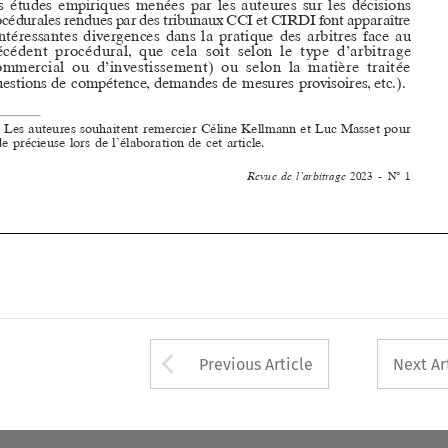

Revue  de  l’arbitrage  
2023  -  N° 1









Arrow button used 
Previous Article
Next Ar