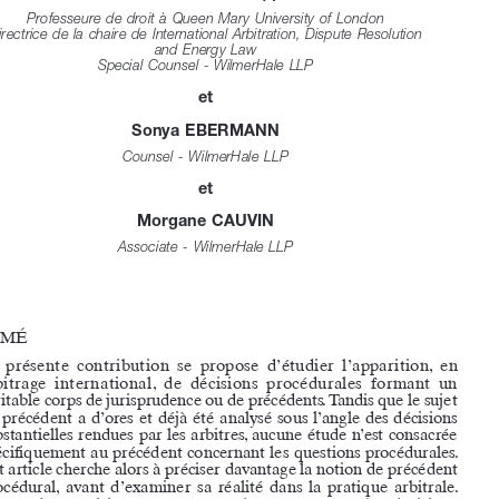

LE PRÉCÉDENT PROCÉDURAL DANS LA 

PRATIQUE DES TRIBUNAUX ARBITRAUX

par

Maxi  SCHERER  (*)

Professeure de droit à Queen Mary University of London  
Directrice de la chaire de International Arbitration, Dispute Resolution  
and Energy Law  
Special Counsel - WilmerHale LLP

et

Sonya  EBERMANN
Counsel - WilmerHale LLP

et

Morgane  CAUVIN
Associate - WilmerHale LLP

RÉSUMÉ
La  présente  contribution  se  propose  d’étudier  l’apparition,  en  
arbitrage  international,  de  décisions  procédurales  formant  un  
véritable corps de jurisprudence ou de précédents. Tandis que le sujet 

du  précédent  a  d’ores  et  déjà  été  analysé  sous  l’angle  des  décisions  
substantielles rendues par les arbitres, aucune étude n’est consacrée 

spécifiquement au précédent concernant les questions procédurales. 
Cet article cherche alors à préciser davantage la notion de précédent 

procédural,  avant  d’examiner  sa  réalité  dans  la  pratique  arbitrale.  

Les  études  empiriques  menées  par  les  auteures  sur  les  décisions  
procédurales rendues par des tribunaux CCI et CIRDI font apparaître 

d’intéressantes  divergences  dans  la  pratique  des  arbitres  face  au  
précédent  procédural,  que  cela  soit  selon  le  type  d’arbitrage  

(commercial  ou  d’investissement)  ou  selon  la  matière  traitée  

(questions  de  compétence,  demandes  de  mesures  provisoires,  etc.).


 (*) 
Les auteures souhaitent remercier Céline Kellmann et Luc Masset pour 
leur  aide  précieuse  lors  de  l’élaboration  de  cet  article.