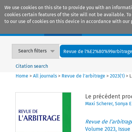
We use cookies on this site to provide you with an informat
cookies certain features of the site will not be available.
to our use of cookies on this device in accordance with our 
Home
Journals
Encyclopaedias
Search filters
Revue de l%E2%80%99arbitrag
Citation search
Home
>
All journals
>
Revue de l’arbitrage
>
2023
(
1
)
>
L
Le précédent proc
Maxi Scherer
,
Sonya 
Revue de l’arbitrag
Volume
2023
,
Issue 