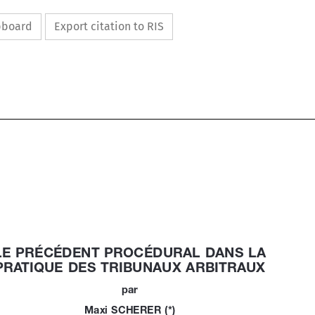
ipboard
Export citation to RIS



