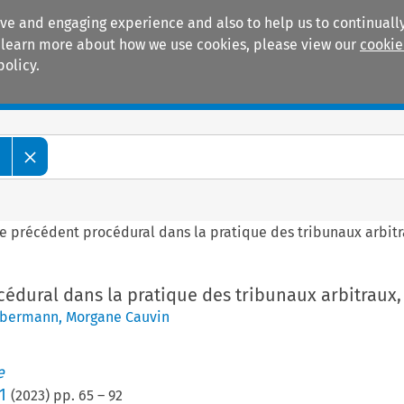
ive and engaging experience and also to help us to continually
 To learn more about how we use cookies, please view our
cookie
policy.
Manuals
Practice areas
e
e précédent procédural dans la pratique des tribunaux arbitr
édural dans la pratique des tribunaux arbitraux,
Ebermann
,
Morgane Cauvin
e
1
(
2023
) pp.
65
–
92