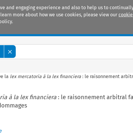
ive and engaging experience and also to help us to continually
 To learn more about how we use cookies, please view our
cookie
policy.
Manuals
Practice areas
e
De la
lex mercatoria à la lex financiera
: le raisonnement arbit
ia à la lex financiera
: le raisonnement arbitral f
s dommages
e