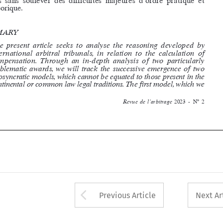

emblematic  awards,  we  will  track  the  successive  emergence  of  two  
idiosyncratic models, which cannot be equated to those present in the 

continental or common law legal traditions. The first model, which we 
Revue  de  l’arbitrage  
2023  -  N° 2









Arrow button used 
Previous Article
Next Ar