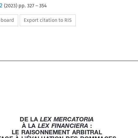
2
(
2023
) pp.
327
–
354
ipboard
Export citation to RIS








