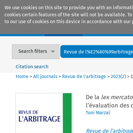
We use cookies on this site to provide you with an informat
cookies certain features of the site will not be available.
to our use of cookies on this device in accordance with our 
Home
Journals
Encyclopaedias
Search filters
Revue de l%E2%80%99arbitrag
Citation search
Home
>
All journals
>
Revue de l’arbitrage
>
2023
(
2
)
>
De la
lex mercator
l’évaluation de
Toni Marzal
Revue de l’arbitrag