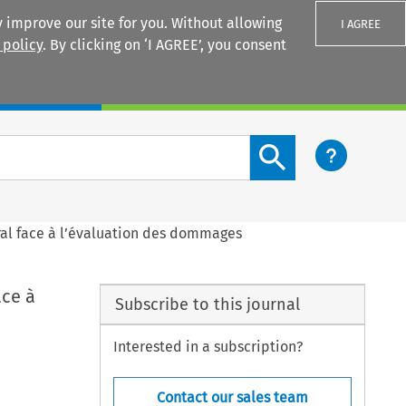
 improve our site for you. Without allowing
I AGREE
 policy
. By clicking on ‘I AGREE’, you consent
Login
Search content button
ral face à l’évaluation des dommages
ace à
Subscribe to this journal
Interested in a subscription?
Contact our sales team