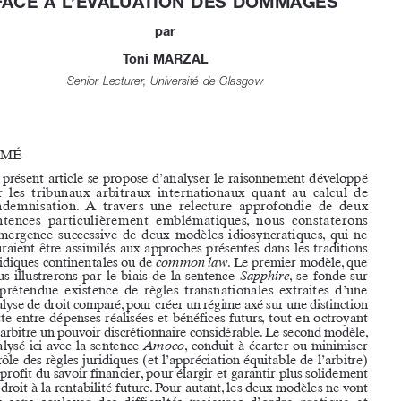


DE LA 
LEX MERCATORIA
À LA 
LEX FINANCIERA
 :

LE RAISONNEMENT ARBITRAL  
FACE À L’ÉVALUATION DES DOMMAGES

par
Toni  MARZAL
Senior Lecturer, Université de Glasgow

RÉSUMÉ

Le présent article se propose d’analyser le raisonnement développé 

par  les  tribunaux  arbitraux  internationaux  quant  au  calcul  de  

l’indemnisation.  A  travers  une  relecture  approfondie  de  deux  
sentences  particulièrement  emblématiques,  nous  constaterons  

l’émergence  successive  de  deux  modèles  idiosyncratiques,  qui  ne  

sauraient  être  assimilés  aux  approches  présentes  dans  les  traditions  
juridiques continentales ou de 
common law
. Le premier modèle, que 

nous  illustrerons  par  le  biais  de  la  sentence  
Sapphire
,  se  fonde  sur  
la  prétendue  existence  de  règles  transnationales  extraites  d’une  



analyse de droit comparé, pour créer un régime axé sur une distinction 



nette  entre  dépenses  réalisées  et  bénéfices  futurs,  tout  en  octroyant  
à l’arbitre un pouvoir discrétionnaire considérable. Le second modèle, 

analysé  ici  avec  la  sentence  
Amoco
,  conduit  à  écarter  ou  minimiser  

le rôle des règles juridiques (et l’appréciation équitable de l’arbitre) 
au profit du savoir financier, pour élargir et garantir plus solidement 

un droit à la rentabilité future. Pour autant, les deux modèles ne vont 
pas  sans  soulever  des  difficultés  majeures  d’ordre  pratique  et  

théorique.




SUMMARY

The  present  article  seeks  to  analyse  the  reasoning  developed  by  

international  arbitral  tribunals,  in  relation  to  the  calculation  of  
compensation.  Through  an  in-depth  analysis  of  two  particularly  