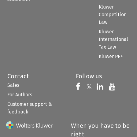
Kluwer
Competition
Law
Kluwer
International
Tax Law
Kluwer PE+
Contact
Follow us
Sales
Follow us on 
Follow us on Fac
𝕏
Follow us 
Follow
For Authors
Customer support &
feedback
When you have to be
right