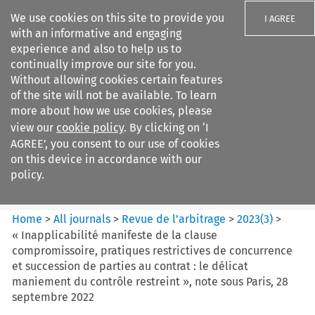
We use cookies on this site to provide you
I AGREE
with an informative and engaging
experience and also to help us to
continually improve our site for you.
Without allowing cookies certain features
of the site will not be available. To learn
Search filters
more about how we use cookies, please
Search content but
view our
cookie policy
. By clicking on ‘I
Revue de
AGREE’, you consent to our use of cookies
l%E2%80%99arbitrage
on this device in accordance with our
policy.
Citation search
Home
>
All journals
>
Revue de l’arbitrage
>
2023
(
3
)
>
« Inapplicabilité manifeste de la clause
compromissoire, pratiques restrictives de concurrence
et succession de parties au contrat : le délicat
maniement du contrôle restreint », note sous Paris, 28
septembre 2022