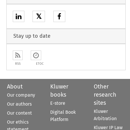
𝕏
Stay up to date
RSS
ETOC
About
Kluwer
Other
books
research
Our company
sites
E-store
Our authors
Kluwer
Digital Book
Our content
Arbitration
Platform
Our ethics
Kluwer IP Law
statement