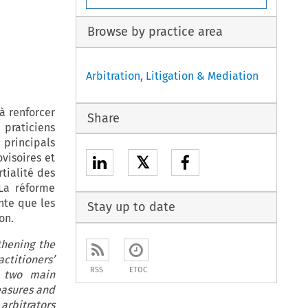
Browse by practice area
Arbitration, Litigation & Mediation
à renforcer
Share
 praticiens
 principals
visoires et
𝕏
tialité des
 La réforme
ente que les
Stay up to date
on.
thening the
actitioners’
RSS
ETOC
e two main
easures and
rbitrators