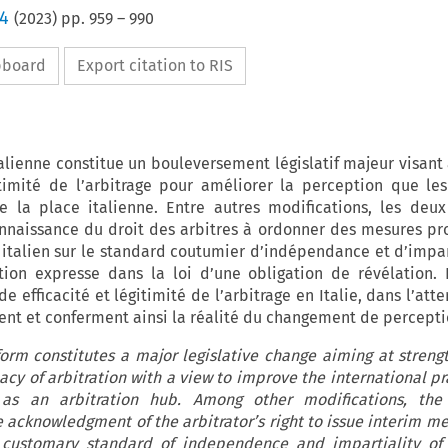
 4
(
2023
) pp.
959
–
990
ipboard
Export citation to RIS
alienne constitue un bouleversement législatif majeur visant 
gitimité de l’arbitrage pour améliorer la perception que les
e la place italienne. Entre autres modifications, les deux
onnaissance du droit des arbitres à ordonner des mesures pro
 italien sur le standard coutumier d’indépendance et d’impar
iption expresse dans la loi d’une obligation de révélation.
 efficacité et légitimité de l’arbitrage en Italie, dans l’att
ssent et conferment ainsi la réalité du changement de percepti
form constitutes a major legislative change aiming at streng
acy of arbitration with a view to improve the international pr
 as an arbitration hub. Among other modifications, th
acknowledgment of the arbitrator’s right to issue interim m
 customary standard of independence and impartiality of a