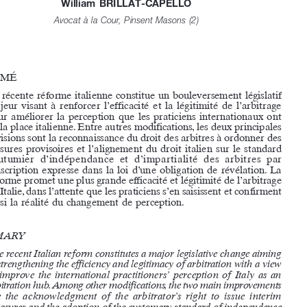

LA RÉFORME DU DROIT ITALIEN  
DE L’ARBITRAGE : 
TUTTO DEVE CAMBIARE 

PERCHÉ TUTTO CAMBI?
 (1)
par
William  BRILLAT-CAPELLO
Avocat à la Cour, Pinsent Masons (2)


RÉSUMÉ

La  récente  réforme  italienne  constitue  un  bouleversement  législatif  

majeur  visant  à  renforcer  l’efficacité  et  la  légitimité  de  l’arbitrage  
pour  améliorer  la  perception  que  les  praticiens  internationaux  ont  

de la place italienne. Entre autres modifications, les deux principales 
révisions sont la reconnaissance du droit des arbitres à ordonner des 

mesures  provisoires  et  l’alignement  du  droit  italien  sur  le  standard  

coutumier  d’indépendance  et  d’impartialité  des  arbitres  par  
l’inscription  expresse  dans  la  loi  d’une  obligation  de  révélation.  La  

réforme promet une plus grande efficacité et légitimité de l’arbitrage 

en Italie, dans l’attente que les praticiens s’en saisissent et confirment 
ainsi  la  réalité  du  changement  de  perception.


SUMMARY

The recent Italian reform constitutes a major legislative change aiming 
at strengthening the efficiency and legitimacy of arbitration with a view 
to  improve  the  international  practitioners’  perception  of  Italy  as  an  
arbitration hub. Among other modifications, the two main improvements 

are  the  acknowledgment  of  the  arbitrator’s  right  to  issue  interim  
measures and the adoption of the customary standard of independence 
and impartiality of arbitrators through the express inclusion in the law 


  (1)
    « Tout doit changer pour que tout change »,
 formule inversée de la citation
issue du roman de Giuseppe 
Tomasi di Lampedusa,
Il gattopardo
, Feltrinelli, 1958, 

adapté au cinéma par Luchino Visconti en 1963. Les traductions proposées dans 
cet  article  sont  celles  de  l’auteur,  sauf  indication  contraire.

  (2)  
L’auteur  tient  à  remercier  Madame  Maé  Klein  pour  son  aide  dans  le  

travail  de  recherche  préalable  à  la  rédaction  de  cet  article.
