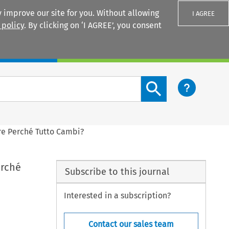
 improve our site for you. Without allowing
I AGREE
 policy
. By clicking on ‘I AGREE’, you consent
Login
Search content button
are Perché Tutto Cambi?
erché
Subscribe to this journal
Interested in a subscription?
Contact our sales team