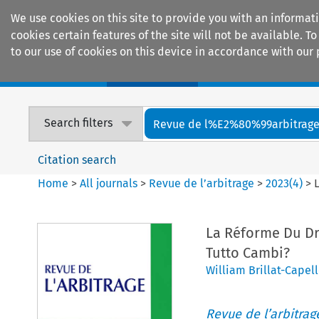
We use cookies on this site to provide you with an informat
cookies certain features of the site will not be available.
to our use of cookies on this device in accordance with our 
Home
Journals
Encyclopaedias
Search filters
Revue de l%E2%80%99arbitrag
Citation search
Home
>
All journals
>
Revue de l’arbitrage
>
2023
(
4
)
>
La Réforme Du Dro
Tutto Cambi?
William Brillat-Capel
Revue de l’arbitrag