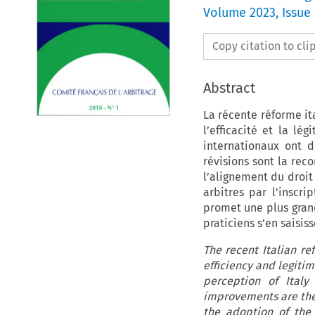
Volume
2023
,
Issue
Copy citation to cl
Abstract
La récente réforme it
l’efficacité et la lé
internationaux ont d
révisions sont la rec
l’alignement du droit
arbitres par l’inscr
promet une plus grande
praticiens s’en saisi
The recent Italian re
efficiency and legitim
perception of Italy
improvements are the 
the adoption of the