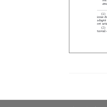

