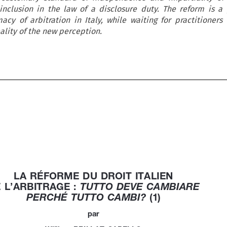
inclusion in the law of a disclosure duty. The reform is a
acy of arbitration in Italy, while waiting for practitioners 
ality of the new perception.





