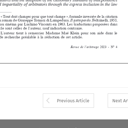
Revue  de  l’arbitrage  
2023  -  N° 4













Arrow button used 
Previous Article
Next Ar