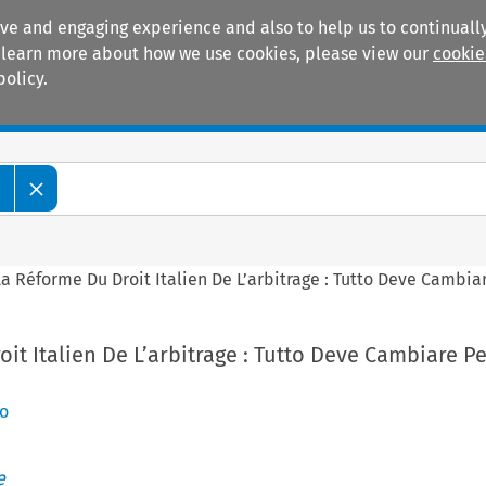
ive and engaging experience and also to help us to continually
 To learn more about how we use cookies, please view our
cookie
policy.
Manuals
Practice areas
e
La Réforme Du Droit Italien De L’arbitrage : Tutto Deve Cambi
it Italien De L’arbitrage : Tutto Deve Cambiare P
lo
e