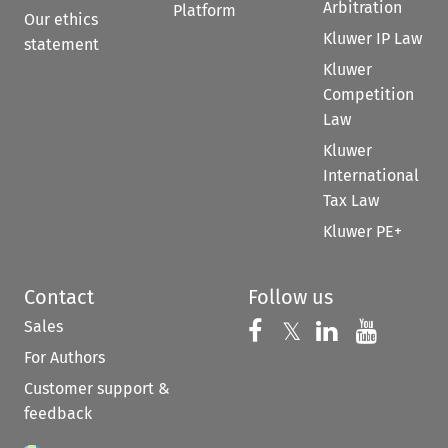
Arbitration
Platform
Our ethics
Kluwer IP Law
statement
Kluwer
Competition
Law
Kluwer
International
Tax Law
Kluwer PE+
Contact
Follow us
Sales
Follow us on 
Follow us on Fac
𝕏
Follow us 
Follow
For Authors
Customer support &
feedback