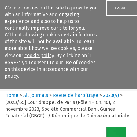
We use cookies on this site to provide you
I AGREE
with an informative and engaging
experience and also to help us to
continually improve our site for you.
Without allowing cookies certain features
of the site will not be available. To learn
Search filters
more about how we use cookies, please
Search content but
view our
cookie policy
. By clicking on ‘I
Revue de
AGREE’, you consent to our use of cookies
l%E2%80%99arbitrage
on this device in accordance with our
policy.
Citation search
Home
>
All journals
>
Revue de l’arbitrage
>
2023
(
4
)
>
[2023/65] Cour d’appel de Paris (Pôle 1 – Ch. 10), 2
novembre 2023, Société Commercial Bank Guinea
Ecuatorial (GBGE) c/ République de Guinée équatoriale