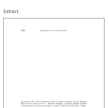
Extract


1194
SOMMAIRES  DE  JURISPRUDENCE



























































