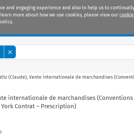
ive and engaging experience and also to help us to continually
 To learn more about how we use cookies, please view our
cookie
policy.
Manuals
Practice areas
e
Witz (Claude), Vente internationale de marchandises (Conventi
ente internationale de marchandises (Conventions
York Contrat – Prescription)
e