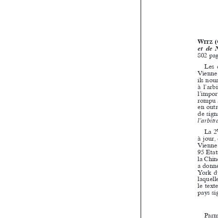





















