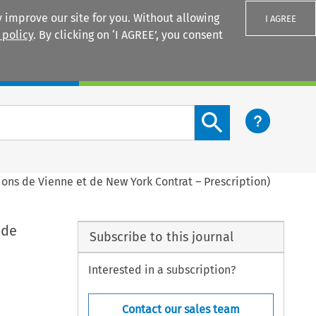
 improve our site for you. Without allowing
I AGREE
 policy
. By clicking on ‘I AGREE’, you consent
Login
Search content button
ons de Vienne et de New York Contrat – Prescription)
 de
Subscribe to this journal
Interested in a subscription?
Contact our sales team