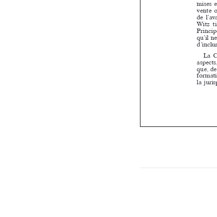










