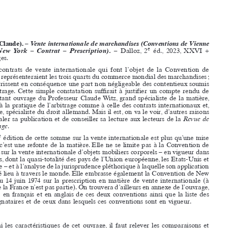
Bibliographie





















W
(Claude). –
 Vente internationale de marchandises (Conventions de Vienne 
itz
e










et  de  New  York  –  Contrat  –  Prescription).  –  
Dalloz,  2
 éd.,  2023, XXVI 
+ 
802 pages.










Les   contrats 
de   vente    internationale 
qui   font    l’objet 
de   la  Convention 
de 











Vienne 
représenteraient 
les  trois   quarts    du  commerce 
mondial 
des   marchandises 
; 
ils  nourrissent 
en  conséquence 
une   part   non   négligeable 
des   contentieux 
soumis 











à  l’arbitrage.
 Cette    simple 
constatation 
suffirait 
à  justifier 
un   compte 
rendu    de 












l’important 
ouvrage 
du   Professeur 
Claude 
Witz,  grand    spécialiste 
de  la  matière,
rompu 
à  la  pratique 
de  l’arbitrage 
comme 
à  celle    des   contrats 
internationaux 
et, 














en  outre,    spécialiste 
du   droit    allemand.
 Mais    il  est, on   va  le  voir,   d’autres 
raisons 













de  signaler 
sa  publication 
et  de  conseiller 
sa  lecture 
aux   lecteurs 
de  la 
Revue de 
l’arbitrage
.


e
 édition 
de  cette    somme 
sur   la  vente    internationale 
est   plus   qu’une 
mise 
La  2
à  jour,   c’est    une   refonte 
de  la  matière.
 Elle   ne  se  limite    pas   à  la  Convention 
de 













Vienne 
sur   la  vente    internationale 
d’objets 
mobiliers 
corporels 
–  en  vigueur 
dans 
95 Etats,
 dont    la  quasi-totalité 
des   pays    de  l’Union 
européenne,
 les   Etats-Unis 
et 















la  Chine    –  et  à  l’analyse 
de  la  jurisprudence 
pléthorique 
à  laquelle 
son   application 











a  donné     lieu   à  travers 
le  monde.
 Elle   embrasse 
également 
la  Convention 
de  New 
York   du  14 juin 
1974   sur  la  prescription 
en  matière 
de  vente   internationale
 (à  












laquelle 
la  France 
n’est    pas   partie).
 On   trouvera 
d’ailleurs 
en  annexe 
de  l’ouvrage,













le  texte    en   français 
et  en   anglais 
de   ces   deux    conventions 
ainsi    que   la  liste   des 
pays    signataires 
et  de  ceux    dans    lesquels 
ces   conventions 
sont   en  vigueur.

























Parmi    les   caractéristiques 
de   cet   ouvrage,
 il  faut   relever 
les   comparaisons 
et 













mises    en  perspective 
réalisées 
par   l’auteur 
entre    le  droit    interne 
français 
(de   la 
vente    ou   des   obligations,
 tel   que   modifié 
par   l’Ordonnance 
de  2016)    mais    aussi 















de  l’avant-projet  
de  réforme 
du   droit    des   contrats 
spéciaux.
 De   même,    Claude 











Witz    tisse    des   parallèles 
intéressants 
entre    la  Convention 
de   Vienne 
et  les 
Principes 
Unidroit 
ou   les   Principes 
du   droit    européen 
des   contrats.
 C’est    dire   
qu’il   ne  s’agit    pas   ici  de  se  limiter 
aux   seules    dispositions 
de  la  Convention,
 mais 
d’inclure 
son   analyse 
dans    le  vaste    domaine 
du   droit    des   contrats.
La   Convention 
de  Vienne 
est   bien    entendu 
scrutée 
dans    le  moindre 
de   ses 












aspects,
 et  il  ne  peut    être   ici  question 
d’entrer 
dans    le  détail. Il  suffit    d’indiquer 