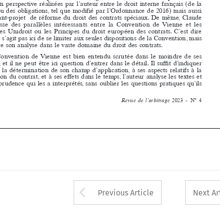












que,   de   la  détermination 
de   son   champ 
d’application,
 à  ses   aspects 
relatifs 
à  la 
formation 
du   contrat,
 et  à  ses   effets    dans    le  temps,    l’auteur 
analyse 
les   textes    et 












la  jurisprudence 
qui   les   a  interprétés,
 sans   oublier 
les   questions 
pratiques 
qu’ils 











Revue  de  l’arbitrage  
2023  -  N° 4




















































































































Arrow button used 
Previous Article
Next Ar