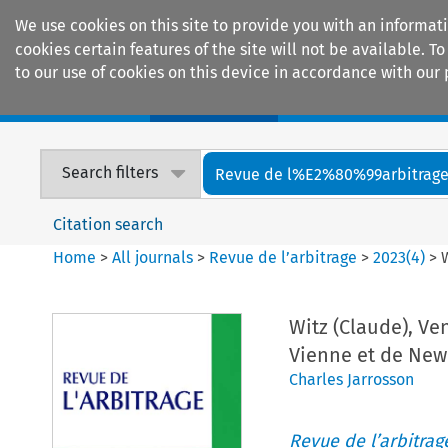
We use cookies on this site to provide you with an informat
cookies certain features of the site will not be available.
to our use of cookies on this device in accordance with our 
Home
Journals
Encyclopaedias
Search filters
Revue de l%E2%80%99arbitrag
Citation search
Home
>
All journals
>
Revue de l’arbitrage
>
2023
(
4
)
>
Witz (Claude), V
Vienne et de New 
Charles Jarrosson
Revue de l’arbitrag