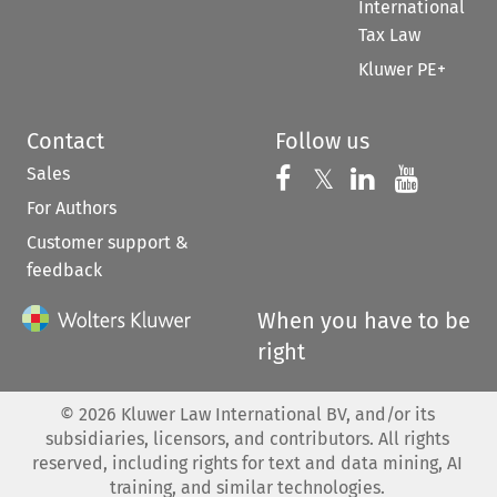
International
Tax Law
Kluwer PE+
Contact
Follow us
Sales
Follow us on 
Follow us on Fac
𝕏
Follow us 
Follow
For Authors
Customer support &
feedback
When you have to be
right
©
2026
Kluwer Law International BV, and/or its
subsidiaries, licensors, and contributors. All rights
reserved, including rights for text and data mining, AI
training, and similar technologies.