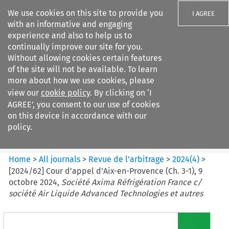
We use cookies on this site to provide you
I AGREE
with an informative and engaging
experience and also to help us to
continually improve our site for you.
Without allowing cookies certain features
of the site will not be available. To learn
Search filters
more about how we use cookies, please
Search content but
view our
cookie policy
. By clicking on ‘I
Revue de
AGREE’, you consent to our use of cookies
l%E2%80%99arbitrage
on this device in accordance with our
policy.
Citation search
Home
>
All journals
>
Revue de l’arbitrage
>
2024
(
4
)
>
[2024/62] Cour d’appel d’Aix-en-Provence (Ch. 3-1), 9
octobre 2024,
Société Axima Réfrigération France c/
société Air Liquide Advanced Technologies et autres