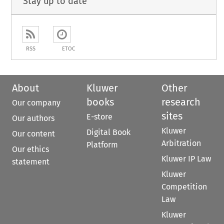
Stay up to date
RSS
ETOC
About
Kluwer
Other
books
research
Our company
sites
E-store
Our authors
Kluwer
Digital Book
Our content
Arbitration
Platform
Our ethics
Kluwer IP Law
statement
Kluwer
Competition
Law
Kluwer