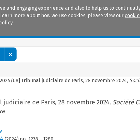
ive and engaging experience and also to help us to continually
 To learn more about how we use cookies, please view our
cookie
policy.
Manuals
Practice areas
e
[2024/68] Tribunal judiciaire de Paris, 28 novembre 2024,
Soci
l judiciaire de Paris, 28 novembre 2024,
Société C
re
e
 4
(
2024
) pp.
1278
–
1280