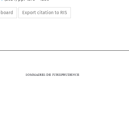
ipboard
Export citation to RIS




1278
SOMMAIRES
DE
JURISPR
UDENCE