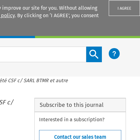
 improve our site for you. Without allowing
I AGREE
 policy
. By clicking on ‘I AGREE’, you consent
Login
Search content button
été CSF c/ SARL BTMR et autre
SF c/
Subscribe to this journal
Interested in a subscription?
Contact our sales team