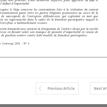




sa  prise  de  position  notoire  contre  ledit  modèle  de  franchise  participative.

Revue  de  l’arbitrage  
2024  -  N° 4










Arrow button used 
Previous Article
Next Ar