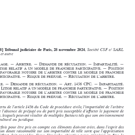




[2024/68] 
Tribunal judiciaire de Paris, 28 novembre 2024
, Société CSF c/ SARL 
BTMR et autre







a
. —   a
. —   d
. —   i
. — 

Rbit Rage
Rbit Re
emande
de
Récusation
mPaRtialité














l
. — P
itige
Relati
F
à
un
modèle
de
FR anchise
PaRtici  Pative
osition


















’
dé Favo  Rable
notoi
Re
de
l
aRbit Re
cont   Re
le
modèle
de
FR anchise
. — R
. — R
’
.

PaRtici  Pative
isque
de
PR éjugé
écusation
de
l
aRbit Re



























a
. —   d
. —   a
. 1456     cPc. —   i
. 

Rbit Re
emande
de
Récusation
Rt
mPaRtialité
















—  l
. — P
itige
Relati
F
à
un
modèle
de
FR anchise
PaRtici  Pative
osition
’
dé Favo  Rable
notoi
Re
de
l
aRbit Re
cont   Re
le
modèle
de
FR anchise











. — R
. — R
’
.













PaRtici  Pative
isque
de
PR éjugé
écusation
de
l
aRbit Re



















En vertu de l’article 1456 du Code de procédure civile, l’impartialité de l’arbitre 
























suppose l’absence de préjugé ou de parti pris susceptible d’affecter le jugement de 
l’arbitre, lesquels peuvent résulter de multiples facteurs tels que son environnement 





















social, culturel ou juridique.
Toutefois pour être pris en compte ces éléments doivent créer, dans l’esprit des 
parties, un doute raisonnable sur son impartialité de telle sorte que l’appréciation 

de  ce  défaut  doit  procéder  d’une  démarche  objective  pour  apprécier  
in
fine
  le  

potentiel  défaut  d’impartialité.

En l’espèce le litige concerne les contestations liées à la résiliation du contrat 
d’approvisionnement  passé  entre  les  parties  litigantes  prononcées  au  cours  de  la  

mesure  de  sauvegarde  de  l’entreprise  défenderesse,  qui  exploitait  en  tant  que 
franchisée un supermarché dans le cadre de la franchise participative auquel le 
groupe  Carrefour  a  habituellement  recours.

La société demanderesse conteste la désignation de l’arbitre choisi par la société 

défenderesse en faisant valoir son manque de garantie d’impartialité en raison de 