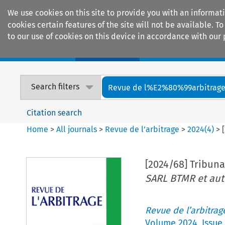
We use cookies on this site to provide you with an informat
cookies certain features of the site will not be available.
to our use of cookies on this device in accordance with our 
Home
Journals
Encyclopaedias
Search filters
Revue de l%E2%80%99arbitrag
Citation search
Home
>
All journals
>
Revue de l’arbitrage
>
2024
(
4
)
>
[2024/68] Tribuna
SARL BTMR et aut
Revue de l’arbitrag
Volume
2024
,
Issue