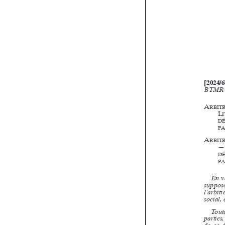











