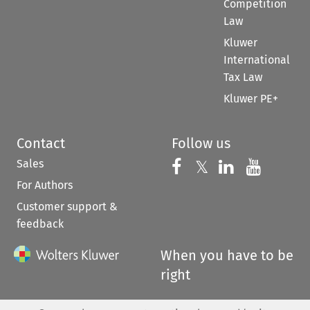
Competition
Law
Kluwer
International
Tax Law
Kluwer PE+
Contact
Follow us
Sales
Follow us on 
Follow us on Fac
𝕏
Follow us 
Follow
For Authors
Customer support &
feedback
When you have to be
right