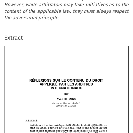
However, while arbitrators may take initiatives as to the
content of the applicable law, they must always respect
the adversarial principle.
Extract
RÉFLEXIONS SUR LE CONTENU DU DROIT 

APPLIQUÉ PAR LES ARBITRES 

INTERNATIONAUX

par

Yves  DERAINS

Avocat au Barreau de Paris  

(Derains et Gharavi)

RÉSUMÉ

Extérieur  à  l’ordre  juridique  dont  émane  le  droit  applicable  au  

fond  du  litige,  l’arbitre  international  jouit  d’une  grande  liberté  

dans sa mise en œuvre qui trouve ses limites dans celles des parties, 
