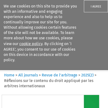
We use cookies on this site to provide you
I AGREE
with an informative and engaging
experience and also to help us to
continually improve our site for you.
Without allowing cookies certain features
of the site will not be available. To learn
Search filters
more about how we use cookies, please
Search content but
view our
cookie policy
. By clicking on ‘I
Revue de
AGREE’, you consent to our use of cookies
l%E2%80%99arbitrage
on this device in accordance with our
policy.
Citation search
Home
>
All journals
>
Revue de l’arbitrage
>
2025
(
2
)
>
Réflexions sur le contenu du droit appliqué par les
arbitres internationaux