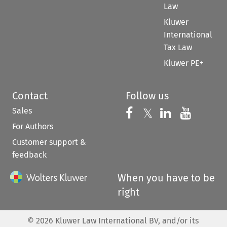
Law
Kluwer
International
Tax Law
Kluwer PE+
Contact
Follow us
Sales
Follow us on 
Follow us on Fac
𝕏
Follow us 
Follow
For Authors
Customer support &
feedback
When you have to be
right
©
2026
Kluwer Law International BV, and/or its