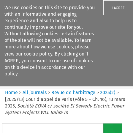
We use cookies on this site to provide you
I AGREE
with an informative and engaging
experience and also to help us to
continually improve our site for you.
Without allowing cookies certain features
of the site will not be available. To learn
Search filters
more about how we use cookies, please
Search content but
view our
cookie policy
. By clicking on ‘I
Revue de
AGREE’, you consent to our use of cookies
l%E2%80%99arbitrage
on this device in accordance with our
policy.
Citation search
Home
>
All journals
>
Revue de l’arbitrage
>
2025
(
2
)
>
[2025/13] Cour d’appel de Paris (Pôle 5 – Ch. 16), 13 mars
2025,
Société EOVA c/ société El Sewedy Electric Power
System Projects WLL Bahra In