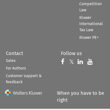
Competition
Law
Kluwer
International
Tax Law
Kluwer PE+
Contact
Follow us
Sales
Follow us on 
Follow us on Fac
𝕏
Follow us 
Follow
For Authors
Customer support &
feedback
When you have to be
right