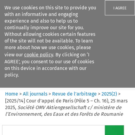
We use cookies on this site to provide you
I AGREE
with an informative and engaging
experience and also to help us to
continually improve our site for you.
Without allowing cookies certain features
of the site will not be available. To learn
Search filters
more about how we use cookies, please
Search content but
view our
cookie policy
. By clicking on ‘I
Revue de
AGREE’, you consent to our use of cookies
l%E2%80%99arbitrage
on this device in accordance with our
policy.
Citation search
Home
>
All journals
>
Revue de l’arbitrage
>
2025
(
2
)
>
[2025/14] Cour d’appel de Paris (Pôle 5 – Ch. 16), 25 mars
2025,
Société OMV Aktiengesellschaft c/ ministère de
l’Environnement, des Eaux et des Forêts de Roumanie