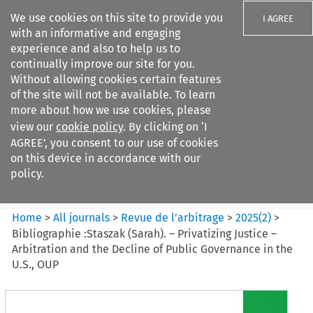
We use cookies on this site to provide you
I AGREE
with an informative and engaging
experience and also to help us to
continually improve our site for you.
Without allowing cookies certain features
of the site will not be available. To learn
Search filters
more about how we use cookies, please
Search content but
view our
cookie policy
. By clicking on ‘I
Revue de
AGREE’, you consent to our use of cookies
l%E2%80%99arbitrage
on this device in accordance with our
policy.
Citation search
Home
>
All journals
>
Revue de l’arbitrage
>
2025
(
2
)
>
Bibliographie :Staszak (Sarah). – Privatizing Justice –
Arbitration and the Decline of Public Governance in the
U.S., OUP