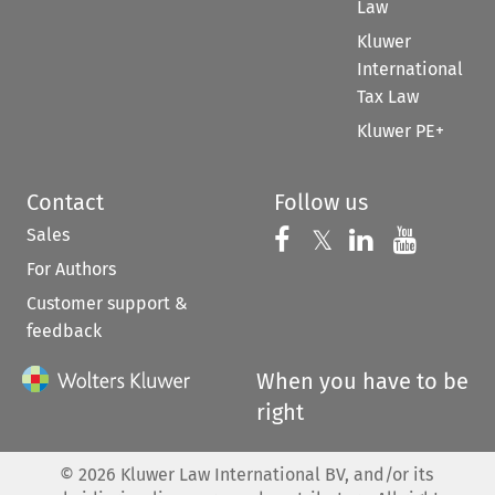
Law
Kluwer
International
Tax Law
Kluwer PE+
Contact
Follow us
Sales
Follow us on 
Follow us on Fac
𝕏
Follow us 
Follow
For Authors
Customer support &
feedback
When you have to be
right
©
2026
Kluwer Law International BV, and/or its