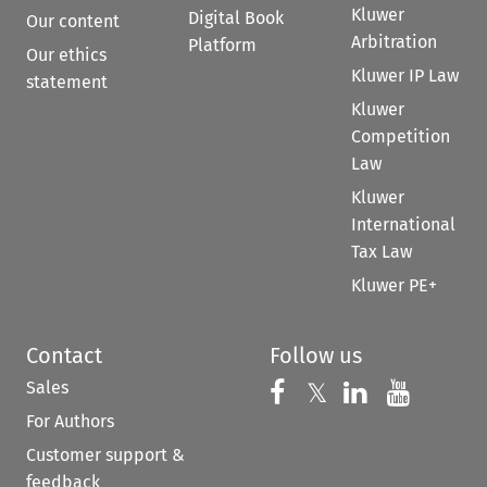
Kluwer
Digital Book
Our content
Arbitration
Platform
Our ethics
Kluwer IP Law
statement
Kluwer
Competition
Law
Kluwer
International
Tax Law
Kluwer PE+
Contact
Follow us
Sales
Follow us on 
Follow us on Fac
𝕏
Follow us 
Follow
For Authors
Customer support &
feedback