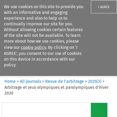
We use cookies on this site to provide you
I AGREE
with an informative and engaging
experience and also to help us to
continually improve our site for you.
Without allowing cookies certain features
of the site will not be available. To learn
Search filters
more about how we use cookies, please
Search content but
view our
cookie policy
. By clicking on ‘I
Revue de
AGREE’, you consent to our use of cookies
l%E2%80%99arbitrage
on this device in accordance with our
policy.
Citation search
Home
>
All journals
>
Revue de l’arbitrage
>
2025
(
3
)
>
Arbitrage et Jeux olympiques et paralympiques d’hiver
2030