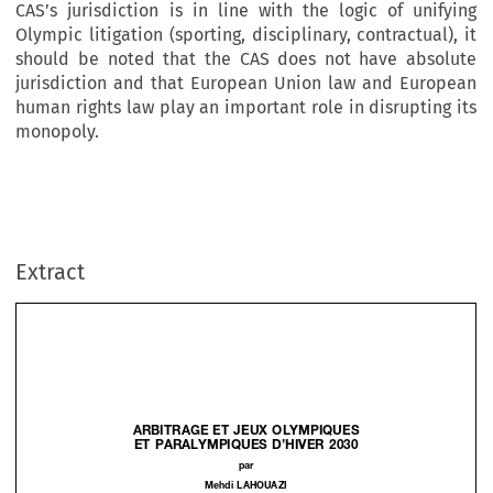
CAS’s jurisdiction is in line with the logic of unifying
Olympic litigation (sporting, disciplinary, contractual), it
should be noted that the CAS does not have absolute
jurisdiction and that European Union law and European
human rights law play an important role in disrupting its
monopoly.
Extract
ARBITRAGE ET JEUX OLYMPIQUES 

ET  PARALYMPIQUES D’HIVER 2030

par

Mehdi  LAHOUAZI
